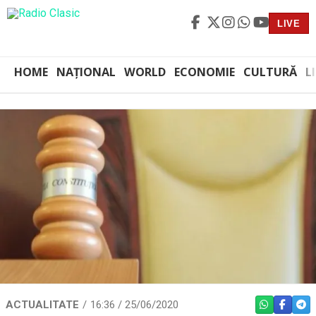
LIVE
HOME
NAȚIONAL
WORLD
ECONOMIE
CULTURĂ
L
ACTUALITATE
16:36 / 25/06/2020
WHATSAPP
FACEBO
TEL