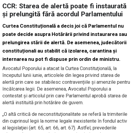
CCR: Starea de alertă poate fi instaurată
și prelungită fără acordul Parlamentului
Curtea Constituțională a decis joi că Parlamentul nu
poate decide asupra Hotărârii privind instaurarea sau
prelungirea stării de alertă. De asemenea, judecătorii
constituționali au stabilit că izolarea, carantina și
internarea nu pot fi dispuse prin ordin de ministru.
Avocatul Poporului a atacat la Curtea Constituţională, la
începutul lunii iunie, articolele din legea privind starea de
alertă prin care se stabilesc contravențiile și amenzile pentru
încălcarea legii. De asemenea, Avocatul Poporului a
contestat și articolul prin care Parlamentul aprobă starea de
alertă instituită prin hotărâre de guvern.
„O altă critică de neconstituţionalitate se referă la trimiterile
din cuprinsul legii la norme legale inexistente în fondul activ
al legislaţiei (art. 65, art. 66, art. 67). Astfel, prevederile