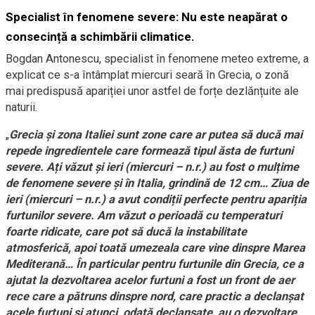
Specialist în fenomene severe: Nu este neapărat o
consecință a schimbării climatice.
Bogdan Antonescu, specialist în fenomene meteo extreme, a
explicat ce s-a întâmplat miercuri seară în Grecia, o zonă
mai predispusă apariției unor astfel de forțe dezlănțuite ale
naturii.
„
Grecia și zona Italiei sunt zone care ar putea să ducă mai
repede ingredientele care formează tipul ăsta de furtuni
severe. Ați văzut și ieri (miercuri – n.r.) au fost o mulțime
de fenomene severe și în Italia, grindină de 12 cm… Ziua de
ieri (miercuri – n.r.) a avut condiții perfecte pentru apariția
furtunilor severe. Am văzut o perioadă cu temperaturi
foarte ridicate, care pot să ducă la instabilitate
atmosferică, apoi toată umezeala care vine dinspre Marea
Mediterană… În particular pentru furtunile din Grecia, ce a
ajutat la dezvoltarea acelor furtuni a fost un front de aer
rece care a pătruns dinspre nord, care practic a declanșat
acele furtuni și atunci, odată declanșate, au o dezvoltare