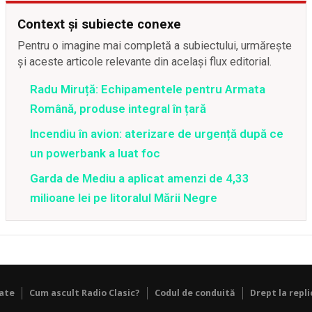
Context și subiecte conexe
Pentru o imagine mai completă a subiectului, urmărește
și aceste articole relevante din același flux editorial.
Radu Miruță: Echipamentele pentru Armata
Română, produse integral în țară
Incendiu în avion: aterizare de urgență după ce
un powerbank a luat foc
Garda de Mediu a aplicat amenzi de 4,33
milioane lei pe litoralul Mării Negre
tate
Cum ascult Radio Clasic?
Codul de conduită
Drept la repli