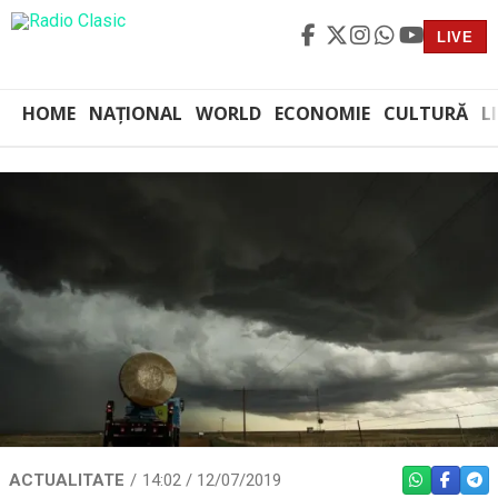
LIVE
HOME
NAȚIONAL
WORLD
ECONOMIE
CULTURĂ
L
ACTUALITATE
14:02 / 12/07/2019
WHATSAPP
FACEBO
TEL