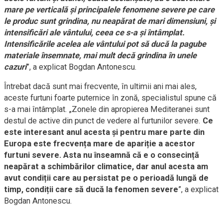
mare pe verticală și principalele fenomene severe pe care
le produc sunt grindina, nu neapărat de mari dimensiuni, și
intensificări ale vântului, ceea ce s-a și întâmplat.
Intensificările acelea ale vântului pot să ducă la pagube
materiale însemnate, mai mult decă grindina în unele
cazuri
”, a explicat Bogdan Antonescu.
Întrebat dacă sunt mai frecvente, în ultimii ani mai ales,
aceste furtuni foarte puternice în zonă, specialistul spune că
s-a mai întâmplat. „Zonele din apropierea Mediteranei sunt
destul de active din punct de vedere al furtunilor severe.
Ce
este interesant anul acesta și pentru mare parte din
Europa este frecvența mare de apariție a acestor
furtuni severe. Asta nu înseamnă că e o consecință
neapărat a schimbărilor climatice, dar anul acesta am
avut condiții care au persistat pe o perioadă lungă de
timp, condiții care să ducă la fenomen severe
”, a explicat
Bogdan Antonescu.