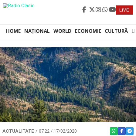
LIVE
HOME
NAȚIONAL
WORLD
ECONOMIE
CULTURĂ
L
ACTUALITATE
07:22 / 17/02/2020
WHATSAPP
FACEBO
TEL