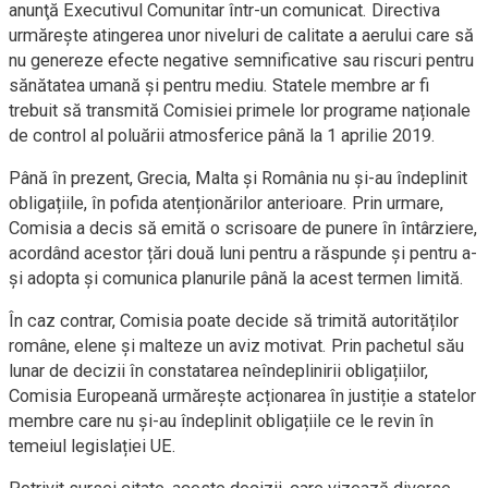
anunţă Executivul Comunitar într-un comunicat. Directiva
urmărește atingerea unor niveluri de calitate a aerului care să
nu genereze efecte negative semnificative sau riscuri pentru
sănătatea umană și pentru mediu. Statele membre ar fi
trebuit să transmită Comisiei primele lor programe naționale
de control al poluării atmosferice până la 1 aprilie 2019.
Până în prezent, Grecia, Malta și România nu și-au îndeplinit
obligațiile, în pofida atenționărilor anterioare. Prin urmare,
Comisia a decis să emită o scrisoare de punere în întârziere,
acordând acestor țări două luni pentru a răspunde și pentru a-
și adopta și comunica planurile până la acest termen limită.
În caz contrar, Comisia poate decide să trimită autorităților
române, elene și malteze un aviz motivat. Prin pachetul său
lunar de decizii în constatarea neîndeplinirii obligațiilor,
Comisia Europeană urmărește acționarea în justiție a statelor
membre care nu și-au îndeplinit obligațiile ce le revin în
temeiul legislației UE.