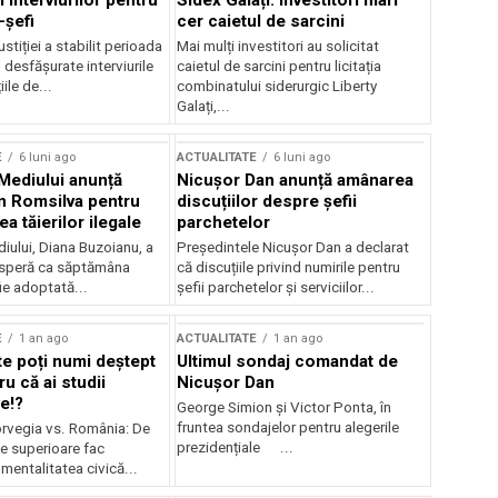
 interviurilor pentru
Sidex Galați: Investitori mari
-șefi
cer caietul de sarcini
stiției a stabilit perioada
Mai mulți investitori au solicitat
i desfășurate interviurile
caietul de sarcini pentru licitația
ile de...
combinatului siderurgic Liberty
Galați,...
E
6 luni ago
ACTUALITATE
6 luni ago
 Mediului anunță
Nicușor Dan anunță amânarea
n Romsilva pentru
discuțiilor despre șefii
 tăierilor ilegale
parchetelor
iului, Diana Buzoianu, a
Președintele Nicușor Dan a declarat
 speră ca săptămâna
că discuțiile privind numirile pentru
fie adoptată...
șefii parchetelor și serviciilor...
E
1 an ago
ACTUALITATE
1 an ago
te poți numi deștept
Ultimul sondaj comandat de
u că ai studii
Nicușor Dan
e!?
George Simion și Victor Ponta, în
fruntea sondajelor pentru alegerile
rvegia vs. România: De
prezidențiale ...
le superioare fac
 mentalitatea civică...