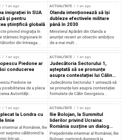
E
1 an ago
ACTUALITATE
1 an ago
a imigrației în SUA
Olanda intenționează să își
ză și pentru
dubleze efectivele militare
a științifică globală
până în 2030
cte privind imigrația în
Ministerul Apărării din Olanda a
e stârnesc îngrijorare în
anunțat recent un obiectiv ambițios
tătorilor din întreaga...
de a mai mult...
E
1 an ago
ACTUALITATE
1 an ago
Popescu Piedone ar
Judecătoria Sectorului 1,
ăsi conducerea
așteptată să se pronunțe
asupra contestației lui Călin
Georgescu privind controlul
pescu Piedone se
Judecătoria Sectorului 1 urmează să
judiciar
 posibilitatea de a pleca
se pronunțe luni asupra contestației
erea Autorității...
formulate de Călin Georgescu...
E
1 an ago
ACTUALITATE
1 an ago
 plecat la Londra cu
Ilie Bolojan, la Summitul
e linie
liderilor privind Ucraina:
România susține un dialog
 interimar al României, Ilie
transatlantic pentru securitate
ost surprins călătorind la
Președintele interimar al României, Ilie
și stabilitate
ic într-un...
Bolojan, participă duminică la