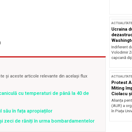
ACTUALITAT
Ucraina d
dezastruo
Washingto
0
incertitud
Indiferent d
Volodimir Ze
capcană dip
 și aceste articole relevante din același flux
ACTUALITAT
Protest A
Miting îm
caniculă cu temperaturi de până la 40 de
Ciolacu ș
Victoriei
Alianța pen
(AUR) a org
 său în fața apropiaților
în Piața Univ
 și zeci de răniți în urma bombardamentelor