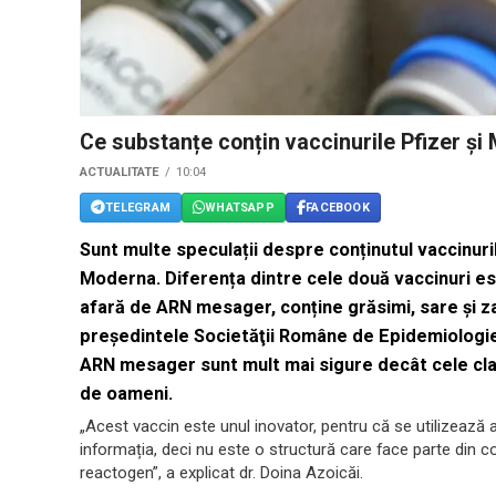
Ce substanțe conțin vaccinurile Pfizer și
ACTUALITATE
10:04
TELEGRAM
WHATSAPP
FACEBOOK
Sunt multe speculații despre conținutul vaccinuri
Moderna. Diferența dintre cele două vaccinuri es
afară de ARN mesager, conține grăsimi, sare și z
preşedintele Societăţii Române de Epidemiologie,
ARN mesager sunt mult mai sigure decât cele clas
de oameni.
„Acest vaccin este unul inovator, pentru că se utilizea
informația, deci nu este o structură care face parte din c
reactogen”, a explicat dr. Doina Azoicăi.