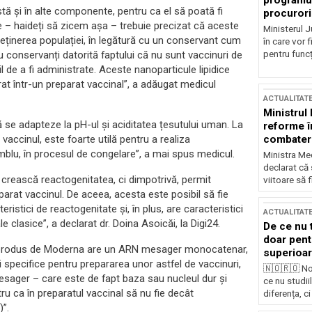
programul
stă și în alte componente, pentru ca el să poată fi
procurori
e – haideți să zicem așa – trebuie precizat că aceste
Ministerul Ju
reținerea populației, în legătură cu un conservant cum
în care vor f
pentru funcți
u conservanți datorită faptului că nu sunt vaccinuri de
l de a fi administrate. Aceste nanoparticule lipidice
at într-un preparat vaccinal”, a adăugat medicul
ACTUALITAT
Ministrul
 să se adapteze la pH-ul și aciditatea țesutului uman. La
reforme î
combaterea
 vaccinul, este foarte utilă pentru a realiza
amblu, în procesul de congelare”, a mai spus medicul.
Ministra Med
declarat că
ească reactogenitatea, ci dimpotrivă, permit
viitoare să 
rat vaccinul. De aceea, acesta este posibil să fie
eristici de reactogenitate și, în plus, are caracteristici
ACTUALITAT
clasice”, a declarat dr. Doina Asoicăi, la Digi24.
De ce nu 
doar pentr
nul produs de Moderna are un ARN mesager monocatenar,
superioar
ici specifice pentru prepararea unor astfel de vaccinuri,
🇳🇴🇷🇴 No
esager – care este de fapt baza sau nucleul dur și
ce nu studii
u ca în preparatul vaccinal să nu fie decât
diferența, ci
”.