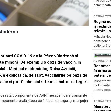
miercuri au 
semnificati
ACTUALITAT
Regina co
își extind
televiziun
 Moderna
Mihaela Nea
contractele 
acționară la
Sursă foto: Shutte
lor anti COVID-19 de la Pfizer/BioNtech și
ACTUALITAT
te minoră. De exemplu o doză de vaccin, în
Recomandă
ahăr. Medicul epidemiolog Doina Azoicăi,
în urma av
 a explicat că, de fapt, vaccinurile pe bază de
puternice
Inspectoratu
ice și pot fi administrate mai multor categorii
de Urgență 
pentru popula
ză această componentă de ARN mesager, care transmite
omponenta virală. Ceea ce îl face mai sigur și mai puțin
ACTUALITAT
Ministerul