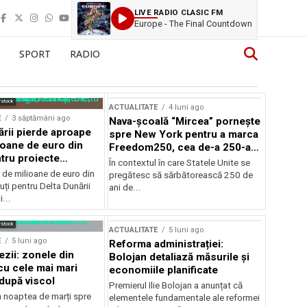
LIVE RADIO CLASIC FM
Europe - The Final Countdown
SPORT
RADIO
rstock
ACTUALITATE
4 luni ago
E
3 săptămâni ago
Nava-școală “Mircea” pornește
ării pierde aproape
spre New York pentru a marca
ioane de euro din
Freedom250, cea de-a 250-a
tru proiecte
aniversare a Statelor Unite
În contextul în care Statele Unite se
de milioane de euro din
pregătesc să sărbătorească 250 de
ți pentru Delta Dunării
ani de...
...
rstock
ACTUALITATE
5 luni ago
E
5 luni ago
Reforma administrației:
ezii: zonele din
Bolojan detaliază măsurile și
u cele mai mari
economiile planificate
după viscol
Premierul Ilie Bolojan a anunțat că
n noaptea de marți spre
elementele fundamentale ale reformei