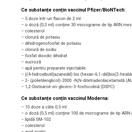
Ce substanțe conțin vaccinul Pfizer/BioNTech:
– 5 doze într-un flacon de 2 ml
– o doză (0,3 ml) conține 30 micrograme de tip ARN me
– colesterol
– clorură de potasiu
– dihidrogenofosfat de potasiu
– clorură de sodiu
– fosfat disodic dihidrat
– sucroză
– apă pentru preparate injectabile
– ((4-hidroxibutil)azanediil) bis (hexan-6,1-diil)bis(2-hex
– 2- (polietilenglicol)-2000 -N,N-ditetradecilacetamidă (
– 1,2-Distearoil-sn-glicero-3-fosfocolină (DSPC)
Ce substanțe conțin vaccinul Moderna:
– 10 doze a câte 0,5 ml
– o doză (0,5 ml) conține 100 de micrograme de tip AR
– lipidă SM-102
– colesterol
– acid acetic