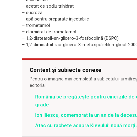
– acetat de sodiu trihidrat
– sucroză
– apă pentru preparate injectabile
– trometamol
– clorhidrat de trometamol
– 1,2-distearoil-sn-glicero-3-fosfocolină (DSPC)
– 1,2-dimiristoil-rac-glicero-3-metoxipolietilen-glicol-200
Context și subiecte conexe
Pentru o imagine mai completă a subiectului, urmărește
editorial.
România se pregătește pentru cinci zile de 
grade
Ion Iliescu, comemorat la un an de la decesul
Atac cu rachete asupra Kievului: nouă morți