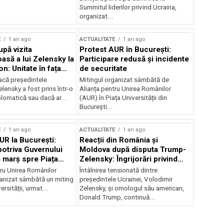
Summitul liderilor privind Ucraina,
organizat...
E
1 an ago
ACTUALITATE
1 an ago
upă vizita
Protest AUR în București:
asă a lui Zelensky la
Participare redusă și incidente
n: Unitate în fața
de securitate
inii
acă președintele
Mitingul organizat sâmbătă de
lensky a fost prins într-o
Alianța pentru Unirea Românilor
lomatică sau dacă ar...
(AUR) în Piața Universității din
București...
E
1 an ago
ACTUALITATE
1 an ago
UR la București:
Reacții din România și
potriva Guvernului
Moldova după disputa Trump-
i marș spre Piața
Zelensky: Îngrijorări privind
securitatea regională
tru Unirea Românilor
Întâlnirea tensionată dintre
anizat sâmbătă un miting
președintele Ucrainei, Volodimir
ersității, urmat...
Zelensky, și omologul său american,
Donald Trump, continuă...