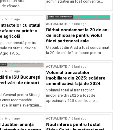
generat un strat
administrației au fost convenite...
v de zăpadă...
Sursă foto: Shutterstock
E
5 luni ago
ACTUALITATE
5 luni ago
ntractelor cu statul
Bărbat condamnat la 20 de ani
e afacerea printr-o
de închisoare pentru violul
e agricolă
fiicei partenerei sale
gu, cunoscută pentru
Un bărbat din Arad a fost condamnat
sale cu statul, devine
la 20 de ani de închisoare pentru...
 Agro TV, o...
rstock
ACTUALITATE
6 luni ago
E
6 luni ago
Volumul tranzacțiilor
rile ISU București
imobiliare din 2025: scădere
ertizării de ninsori
semnificativă față de 2024
Volumul total al tranzacțiilor
l General pentru Situații
imobiliare din 2025 a fost de
a emis recomandări
aproximativ 525 de milioane...
ție, în urma avertizării...
E
6 luni ago
ACTUALITATE
6 luni ago
 Justiției anunță
Noul interes pentru fostul