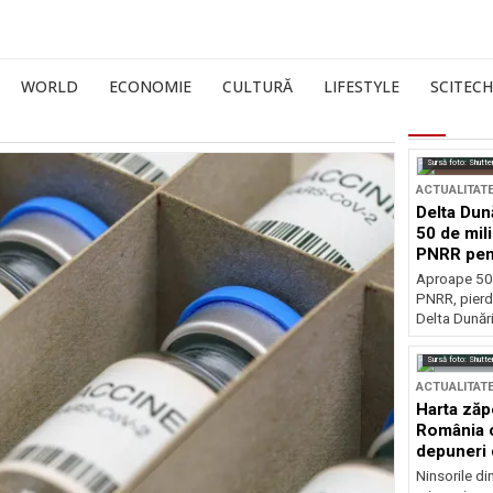
WORLD
ECONOMIE
CULTURĂ
LIFESTYLE
SCITECH
Sursă foto: Shutte
ACTUALITAT
Delta Dun
50 de mil
PNRR pen
esențiale
Aproape 50 
PNRR, pierdu
Delta Dunării
Sursă foto: Shutte
ACTUALITAT
Harta zăp
România c
depuneri 
Ninsorile di