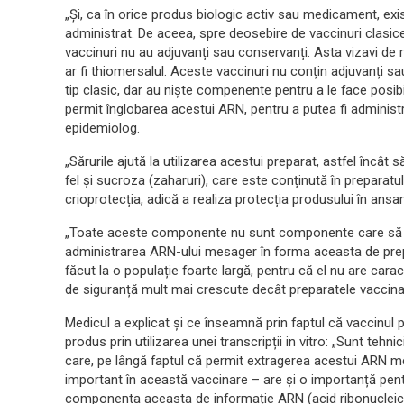
„Și, ca în orice produs biologic activ sau medicament, exi
administrat. De aceea, spre deosebire de vaccinuri clasic
vaccinuri nu au adjuvanți sau conservanți. Asta vizavi de 
ar fi thiomersalul. Aceste vaccinuri nu conțin adjuvanți sa
tip clasic, dar au niște compenente pentru a le face posibi
permit înglobarea acestui ARN, pentru a putea fi administr
epidemiolog.
„Sărurile ajută la utilizarea acestui preparat, astfel încât
fel și sucroza (zaharuri), care este conținută în preparatul
crioprotecția, adică a realiza protecția produsului în ans
„Toate aceste componente nu sunt componente care să cr
administrarea ARN-ului mesager în forma aceasta de prepa
făcut la o populație foarte largă, pentru că el nu are caract
de siguranță mult mai crescute decât preparatele vaccinale 
Medicul a explicat și ce înseamnă prin faptul că vacci
produs prin utilizarea unei transcripții in vitro: „Sunt tehn
care, pe lângă faptul că permit extragerea acestui ARN m
important în această vaccinare – are și o importanță pentr
componenta aceasta de informație ARN (acid ribonucleic)