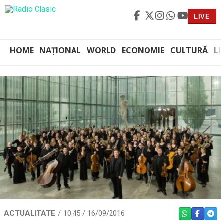
LIVE
HOME
NAȚIONAL
WORLD
ECONOMIE
CULTURĂ
L
ACTUALITATE
10:45 / 16/09/2016
WHATSAPP
FACEBO
TEL