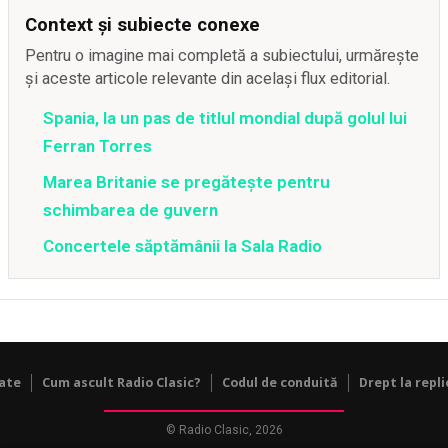
Context și subiecte conexe
Pentru o imagine mai completă a subiectului, urmărește
și aceste articole relevante din același flux editorial.
Spania, la un pas de titlul mondial după golul lui
Ferran Torres
Marea Britanie se pregătește pentru
schimbarea de guvern
Concertele săptămânii la Sala Radio
tate
Cum ascult Radio Clasic?
Codul de conduită
Drept la repli
© Radio Clasic, 2026