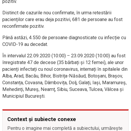
pozitiv.
Distinct de cazurile nou confirmate, în urma retestării
pacienților care erau deja pozitivi, 681 de persoane au fost
reconfirmate pozitiv.
Până astăzi, 4.550 de persoane diagnosticate cu infecție cu
COVID-19 au decedat.
În intervalul 22.09.2020 (10:00) – 23.09.2020 (10:00) au fost
înregistrate 47 de decese (35 bărbați și 12 femei), ale unor
pacienți infectați cu noul coronavirus, internați în spitalele din
Alba, Arad, Bacău, Bihor, Bistrița-Năsăud, Botoșani, Brașov,
Constanța, Covasna, Dâmbovița, Dolj, Galați, Iași, Maramureș,
Mehedinți, Mureș, Neamț, Sibiu, Suceava, Tulcea, Vâlcea și
Municipiul București.
Context și subiecte conexe
Pentru o imagine mai completă a subiectului, urmărește