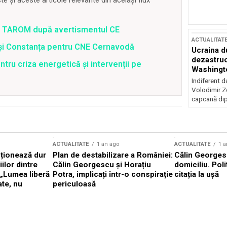
 a TAROM după avertismentul CE
ACTUALITAT
i și Constanța pentru CNE Cernavodă
Ucraina d
dezastruo
ru criza energetică și intervenții pe
Washingto
incertitud
Indiferent d
Volodimir Ze
capcană dip
ACTUALITATE
1 an ago
ACTUALITATE
1 a
cționează dur
Plan de destabilizare a României:
Călin Georgesc
ilor dintre
Călin Georgescu și Horațiu
domiciliu. Poli
 „Lumea liberă
Potra, implicați într-o conspirație
citația la ușă
ate, nu
periculoasă