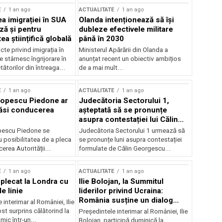
E
1 an ago
ACTUALITATE
1 an ago
a imigrației în SUA
Olanda intenționează să își
ză și pentru
dubleze efectivele militare
a științifică globală
până în 2030
cte privind imigrația în
Ministerul Apărării din Olanda a
e stârnesc îngrijorare în
anunțat recent un obiectiv ambițios
tătorilor din întreaga...
de a mai mult...
E
1 an ago
ACTUALITATE
1 an ago
Popescu Piedone ar
Judecătoria Sectorului 1,
ăsi conducerea
așteptată să se pronunțe
asupra contestației lui Călin
Georgescu privind controlul
pescu Piedone se
Judecătoria Sectorului 1 urmează să
judiciar
 posibilitatea de a pleca
se pronunțe luni asupra contestației
erea Autorității...
formulate de Călin Georgescu...
E
1 an ago
ACTUALITATE
1 an ago
 plecat la Londra cu
Ilie Bolojan, la Summitul
e linie
liderilor privind Ucraina:
România susține un dialog
 interimar al României, Ilie
transatlantic pentru securitate
ost surprins călătorind la
Președintele interimar al României, Ilie
și stabilitate
ic într-un...
Bolojan, participă duminică la