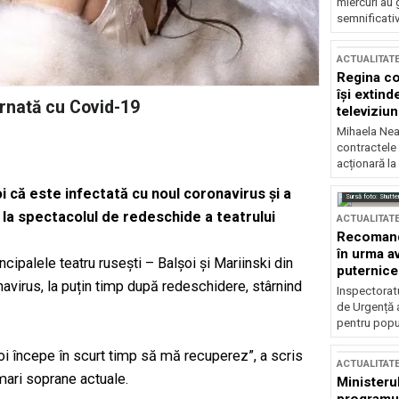
miercuri au 
semnificati
ACTUALITAT
Regina co
își extind
rnată cu Covid-19
televiziun
Mihaela Nea
contractele 
acționară la
 că este infectată cu noul coronavirus și a
Sursă foto: Shutte
t la spectacolul de redeschide a teatrului
ACTUALITAT
Recomandă
în urma av
incipalele teatru rusești – Balșoi și Mariinski din
puternice
avirus, la puțin timp după redeschidere, stârnind
Inspectoratu
de Urgență 
pentru popula
voi începe în scurt timp să mă recuperez”, a scris
ACTUALITAT
mari soprane actuale.
Ministerul