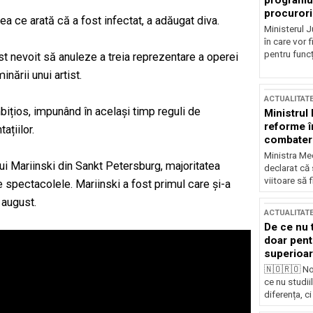
programul
procurori
ea ce arată că a fost infectat, a adăugat diva.
Ministerul Ju
în care vor f
pentru funcți
st nevoit să anuleze a treia reprezentare a operei
nării unui artist.
ACTUALITAT
țios, impunând în același timp reguli de
Ministrul
reforme î
ațiilor.
combaterea
Ministra Med
lui Mariinski din Sankt Petersburg, majoritatea
declarat că
viitoare să 
ze spectacolele. Mariinski a fost primul care și-a
 august.
ACTUALITAT
De ce nu 
doar pentr
superioar
🇳🇴🇷🇴 No
ce nu studii
diferența, ci