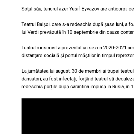
Soțul său, tenorul azer Yusif Eyvazov are anticorpi, ce
Teatrul Balșoi, care s-a redeschis după șase luni, a fo
lui Verdi prevăzută în 10 septembrie din cauza contami
Teatrul moscovit a prezentat un sezon 2020-2021 ambi
distanțare socială și portul măștilor în timpul reprezent
La jumătatea lui august, 30 de membri ai trupei teatru
dansatori, au fost infectați, forțând teatrul să decale
redeschis porțile după carantina impusă în Rusia, în 1