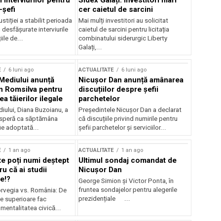
 interviurilor pentru
Sidex Galați: Investitori mari
-șefi
cer caietul de sarcini
stiției a stabilit perioada
Mai mulți investitori au solicitat
i desfășurate interviurile
caietul de sarcini pentru licitația
ile de...
combinatului siderurgic Liberty
Galați,...
E
6 luni ago
ACTUALITATE
6 luni ago
 Mediului anunță
Nicușor Dan anunță amânarea
n Romsilva pentru
discuțiilor despre șefii
 tăierilor ilegale
parchetelor
iului, Diana Buzoianu, a
Președintele Nicușor Dan a declarat
 speră ca săptămâna
că discuțiile privind numirile pentru
fie adoptată...
șefii parchetelor și serviciilor...
E
1 an ago
ACTUALITATE
1 an ago
te poți numi deștept
Ultimul sondaj comandat de
u că ai studii
Nicușor Dan
e!?
George Simion și Victor Ponta, în
fruntea sondajelor pentru alegerile
rvegia vs. România: De
prezidențiale ...
le superioare fac
 mentalitatea civică...