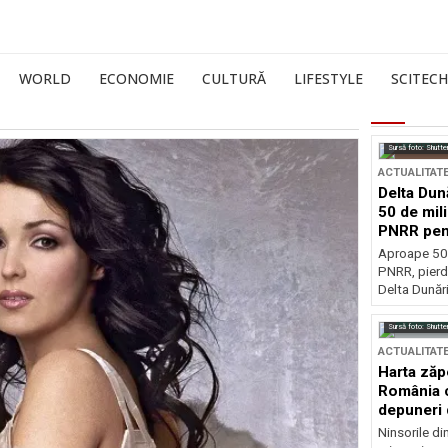
WORLD
ECONOMIE
CULTURĂ
LIFESTYLE
SCITECH
Sursă foto: Shutte
ACTUALITAT
Delta Dun
50 de mil
PNRR pen
esențiale
Aproape 50 
PNRR, pierdu
Delta Dunării
Sursă foto: Shutte
ACTUALITAT
Harta zăp
România c
depuneri 
Ninsorile di