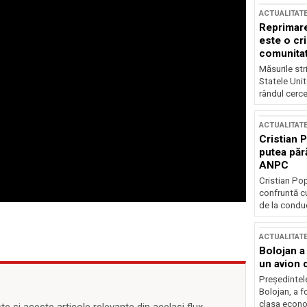
ACTUALITAT
Reprimare
este o cri
comunitate
Măsurile stri
Statele Unit
rândul cerce
ACTUALITAT
Cristian 
putea păr
ANPC
Cristian Po
confruntă cu
de la conduc
ACTUALITAT
Bolojan a
un avion d
Președintele
Bolojan, a f
clasa econom
 și aceste articole relevante din același flux