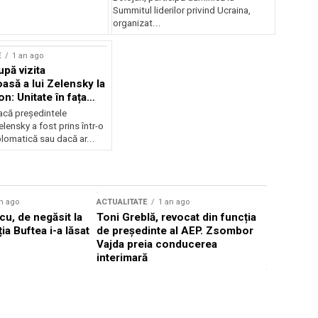
Summitul liderilor privind Ucraina,
organizat...
E
1 an ago
upă vizita
asă a lui Zelensky la
n: Unitate în fața
inii
acă președintele
lensky a fost prins într-o
lomatică sau dacă ar...
n ago
ACTUALITATE
1 an ago
ACTUALITATE
u, de negăsit la
Toni Greblă, revocat din funcția
Ilie Boloj
ția Buftea i-a lăsat
de președinte al AEP. Zsombor
alegerilor
Vajda preia conducerea
constituți
interimară
concentră
viitoarelo