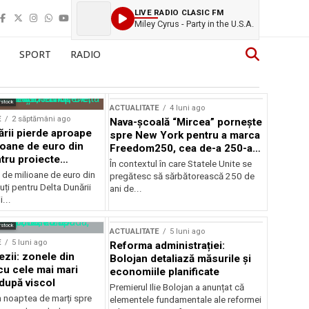
LIVE RADIO CLASIC FM
Miley Cyrus - Party in the U.S.A.
SPORT
RADIO
rstock
ACTUALITATE
4 luni ago
E
2 săptămâni ago
Nava-școală “Mircea” pornește
ării pierde aproape
spre New York pentru a marca
ioane de euro din
Freedom250, cea de-a 250-a
tru proiecte
aniversare a Statelor Unite
În contextul în care Statele Unite se
de milioane de euro din
pregătesc să sărbătorească 250 de
ți pentru Delta Dunării
ani de...
...
rstock
ACTUALITATE
5 luni ago
E
5 luni ago
Reforma administrației:
ezii: zonele din
Bolojan detaliază măsurile și
u cele mai mari
economiile planificate
după viscol
Premierul Ilie Bolojan a anunțat că
n noaptea de marți spre
elementele fundamentale ale reformei