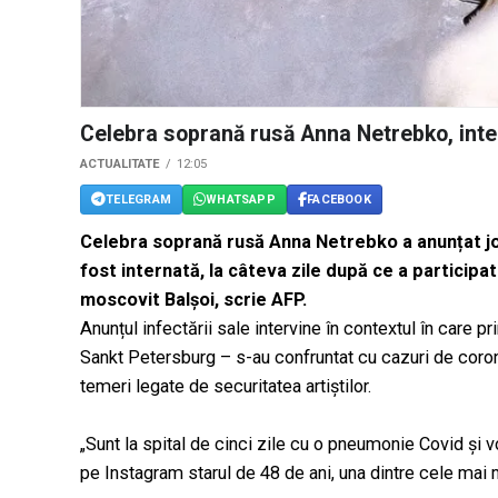
Celebra soprană rusă Anna Netrebko, inte
ACTUALITATE
12:05
TELEGRAM
WHATSAPP
FACEBOOK
Celebra soprană rusă Anna Netrebko a anunțat joi
fost internată, la câteva zile după ce a participa
moscovit Balșoi, scrie AFP.
Anunțul infectării sale intervine în contextul în care pr
Sankt Petersburg – s-au confruntat cu cazuri de coron
temeri legate de securitatea artiștilor.
„Sunt la spital de cinci zile cu o pneumonie Covid și 
pe Instagram starul de 48 de ani, una dintre cele mai 