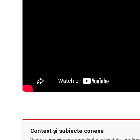
Context și subiecte conexe
Pentru o imagine mai completă a subiectului, urmărește