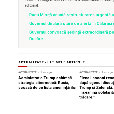
editorial.
Radu Miruță anunță restructurarea urgentă
Guvernul declară stare de alertă în Călăraș
Guvernul convoacă ședință extraordinară pent
Dunăre
ACTUALITATE - ULTIMELE ARTICOLE
ACTUALITATE
1 an ago
ACTUALITATE
1 an ago
Administrația Trump schimbă
Elena Lasconi rea
strategia cibernetică: Rusia,
după eșecul discuți
scoasă de pe lista amenințărilor
Trump și Zelenski:
înseamnă solidarit
trădare!”