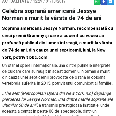
ACTUALITATE
12:29 / 01/10/2019
WHATSAPP
FACEBO
TEL
Celebra soprană americană Jessye
Norman a murit la vârsta de 74 de ani
Soprana americană Jessye Norman, recompensată cu
cinci premii Grammy şi care a cucerit cu vocea sa
profundă publicul din lumea întreagă, a murit la vârsta
de 74 de ani, din cauza unei septicemii, luni, la New
York, potrivit bbc.com.
Un star al operei internaţionale, una dintre puţinele interprete
de culoare care au reuşit în acest domeniu, Norman a murit
din cauza unei septicemii provocate de o rană la coloana
vertebrală suferită în 2015, potrivit unui comunicat al familiei.
„The Met (Metropolitan Opera din New York, n.r.) deplânge
pierderea lui Jessye Norman, una dintre marile soprane ale
ultimilor 50 de ani”
, a transmis prestigioasa instituţie, unde
aceasta a cântat în peste 80 de spectacole, dintr-un