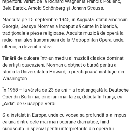
repertoriu variat, de la Richard Wagner la Francis Poulenc,
Bela Bartok, Arnold Schönberg şi Johann Strauss.
Născută pe 15 septembre 1945, în Augusta, statul american
Georgia, Jessye Norman a început să cânte în biserică,
tradiţionalele piese religioase. Asculta muzică de operă la
radio, mai ales transmisiuni de la Metropolitan Opera, unde,
ulterior, a devenit o stea.
Tânără de culoare într-un mediu al muzicii clasice dominat
de artişti caucazieni, Norman a obţinut o bursă pentru a
studia la Universitatea Howard, o prestigioasă instituţie din
Washington.
În 1968 – la vârsta de 23 de ani – a fost angajată la Deutsche
Oper din Berlin, iar, cinci ani mai târziu, debuta în Franţa, cu
„Aida”, de Giuseppe Verdi.
S-a instalat în Europa, unde cu vocea sa profundă s-a impus
ca una dintre cele mai mari soprane dramatice, fiind
cunoscută în special pentru interpretările din opera lui