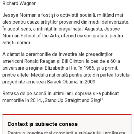
Richard Wagner.
Jessye Norman a fost şi o activistă socială, militând mai
ales pentru cauza artiştilor provenind din medii defavorizate.
În acest sens, a înfiinţat în oraşul natal, Augusta, Jessye
Norman School of the Arts, oferind cursuri gratuite pentru
artiştii săraci.
A cântat la ceremoniile de învestire ale preşedinţilor
americani Ronald Reagan şi Bill Clinton, la cea de-a 60-a
aniversare a reginei Elizabeth a II-a, în 1986, şi a primit,
printre altele, Medalia naţională pentru arte din partea fostului
preşedinte american Barack Obama, în 2009.
Retrasă de pe scenă în ultimii ani, soprana şi-a publicat
memoriile în 2014, „Stand Up Straight and Sing!”.
Context și subiecte conexe
Pentru o imagine mai completă a subiectului, urmărește