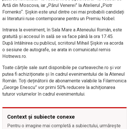
Artă din Moscova, iar „Părul Venerei” la Atelierul „Piotr
Fomenko“. Șișkin este unul dintre cei mai probabili candidați
ai literaturii ruse contemporane pentru un Premiu Nobel.
Intrarea la eveniment, în Sala Mare a Ateneului Român, este
gratuită și accesul în sală se va face până la ora 17.45.
După întâlnirea cu publicul, scriitorul Mihail Șișkin va acorda
o sesiune de autografe, se arata in comunicatul remis
Hotnews.ro.
Toate cărțile sale sunt disponibile pe curteaveche.ro și vor
putea fi achiziționate și în cadrul evenimentului de la Ateneul
Român. Toți deținătorii de abonamente valabile la Filarmonica
„George Enescu” vor primi 50% reducere la achiționarea
tuturor volumelor în cadrul evenimentului.
Context și subiecte conexe
Pentru o imagine mai completă a subiectului, urmărește