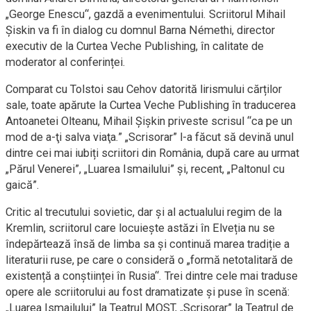
„George Enescu“, gazdă a evenimentului. Scriitorul Mihail
Șiskin va fi în dialog cu domnul Barna Némethi, director
executiv de la Curtea Veche Publishing, în calitate de
moderator al conferinței.
Comparat cu Tolstoi sau Cehov datorită lirismului cărților
sale, toate apărute la Curtea Veche Publishing în traducerea
Antoanetei Olteanu, Mihail Șișkin priveste scrisul “ca pe un
mod de a-ţi salva viaţa.” „Scrisorar” l-a făcut să devină unul
dintre cei mai iubiți scriitori din România, după care au urmat
„Părul Venerei”, „Luarea Ismailului” și, recent, „Paltonul cu
gaică”.
Critic al trecutului sovietic, dar și al actualului regim de la
Kremlin, scriitorul care locuiește astăzi în Elveția nu se
îndepărtează însă de limba sa și continuă marea tradiție a
literaturii ruse, pe care o consideră o „formă netotalitară de
existență a conștiinței în Rusia“. Trei dintre cele mai traduse
opere ale scriitorului au fost dramatizate și puse în scenă:
„Luarea Ismailului” la Teatrul MOST, „Scrisorar” la Teatrul de