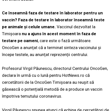
Ce înseamnă faza de testare în laborator pentru un
vaccin? Faza de testare în laborator înseamnă teste
pe animale și celule umane.
Vaccinul dezvoltat la
Timișoara
nu a ajuns în acest moment în faza de
testare pe oameni
, care este o fază următoare.
OncoGen a anunțat că a terminat sinteza vaccinului și
începe testele, au anunțat reprezenții centrului.
Profesorul Virgil Păunescu, directorul Centrului OncoGen,
declara în urmă cu o lună pentru HotNews.ro că
cercetătorii de la OncoGen Timișoara au reușit să
găsească o potențială metodă de a produce un vaccin
împotriva temutului coronavirus.
Virgil Păunescu spunea atunci că echipa de cercetători de