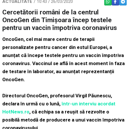
ACTUALITATE
10:43 / 26/03/2020
WHATSAPP
FACEBO
TEL
Cercetătorii români de la centrul
OncoGen din Timișoara încep testele
pentru un vaccin împotriva coronavirus
OncoGen, cel mai mare centru de terapii
personalizate pentru cancer din estul Europei, a
anunțat că începe testele pentru un vaccin împotriva
coronavirus. Vaccinul se află în acest moment în faza
de testare în laborator, au anunțat reprezentanții
OncoGen.
Directorul OncoGen, profesorul Virgil Păunescu,
declara în urmă cu o lună,
într-un interviu acordat
HotNews.ro
,
că echipa sa a reușit să rezvolte o
posibilă metodă de producere a unui vaccin împotriva
coronavirusului.