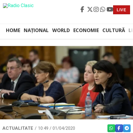
LIVE
HOME
NAȚIONAL
WORLD
ECONOMIE
CULTURĂ
L
ACTUALITATE
10:49 / 01/04/2020
WHATSAPP
FACEBO
TEL