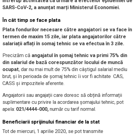
întrerup activitatea ca urmare a efectelor epidemiei de
SARS-CoV-2, a anunțat marți Ministerul Economiei.
În cât timp se face plata
Plata fondurilor necesare către angajatori se va face în
termen de maxim 15 zile, iar plata angajatorilor către
salariații aflați în somaj tehnic se va efectua în 3 zile.
Precizăm că
angajatul în șomaj tehnic va primi 75% din
din salariul de bază corespunzător locului de muncă
ocupat
, dar nu mai mult de 75% din câștigul salarial mediu
brut, și în perioada de șomaj tehnic îi vor fi achitate CAS,
CASS și impozitele aferente.
Angajatorii sau angajații care doresc să obțină informații
suplimentare cu privire la acordarea șomajului tehnic, pot
apela:
021/4444-000,
număr cu tarif normal.
Beneficiarii sprijinului financiar de la stat
Tot de miercuri, 1 aprilie 2020, se pot transmite