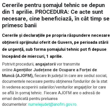
Cererile pentru șomajul tehnic se depun
din 1 aprilie. PROCEDURA: Ce acte sunt
necesare, cine beneficiază, în cât timp se
primesc banii
Cererile și declarațiile pe propria răspundere necesare
obținerii sprijinului oferit de Guvern, pe perioada stării
de urgență, sub forma șomajului tehnic pot fi depuse
începând de miercuri, 1 aprilie.
Potrivit procedurii,
angajatorii
vor transmite
online
Agențiilor Județene de Ocupare a Forței de
Muncă (AJOFM),
fiecare
î
n județul în care are sediul social,
documentele necesare pentru obținerea fondurilor de la stat
în vederea acoperirii salariilor/veniturilor angajaților lor care
se află în șomaj tehnic. Fiecare AJOFM are o adresă de
email dedicată pentru preluarea
documentelor:
numelejudet@anofm.gov.ro.