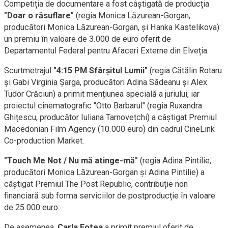
Competiția de documentare a fost câștigată de producția
"Doar o răsuflare"
(regia Monica Lăzurean-Gorgan,
producători Monica Lăzurean-Gorgan, și Hanka Kastelikova):
un premiu în valoare de 3.000 de euro oferit de
Departamentul Federal pentru Afaceri Externe din Elveția.
Scurtmetrajul
"4:15 PM Sfârșitul Lumii"
(regia Cătălin Rotaru
și Gabi Virginia Șarga, producători Adina Sădeanu și Alex
Tudor Crăciun) a primit mențiunea specială a juriului, iar
proiectul cinematografic "Otto Barbarul" (regia Ruxandra
Ghițescu, producător Iuliana Tarnovețchi) a câștigat Premiul
Macedonian Film Agency (10.000 euro) din cadrul CineLink
Co-production Market.
"Touch Me Not / Nu mă atinge-mă"
(regia Adina Pintilie,
producători Monica Lăzurean-Gorgan și Adina Pintilie) a
câștigat Premiul The Post Republic, contribuție non
financiară sub forma serviciilor de postproducție în valoare
de 25.000 euro.
De asemenea,
Carla Fotea
a primit premiul oferit de