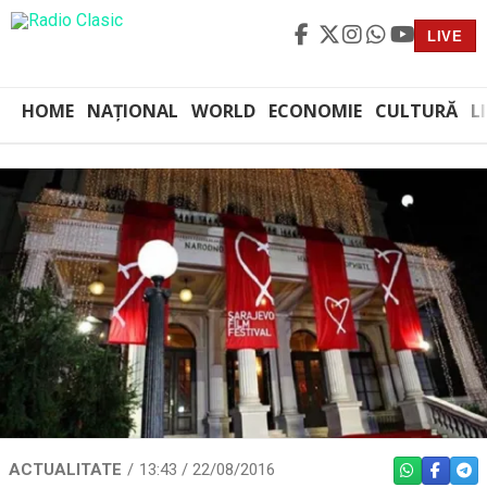
LIVE
HOME
NAȚIONAL
WORLD
ECONOMIE
CULTURĂ
L
ACTUALITATE
13:43 / 22/08/2016
WHATSAPP
FACEBO
TEL