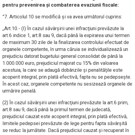
pentru prevenirea și combaterea evaziunii fiscale:
”7. Articolul 10 se modifică şi va avea următorul cuprins:
,,Art.10.- (I) În cazul săvârşirii unei infracţiuni prevăzute la
art.6 indice 1, art.8 sau 9, dacă până la expirarea unui termen
de maximum 30 zile de la finalizarea controlului efectuat de
organele competente, în urma căruia se individualizează un
prejudiciu datorat bugetului general consolidat de până la
1.000.000 euro, prejudiciul majorat cu 15% din valoarea
acestuia, la care se adaugă dobânzile şi penalităţile este
acoperit integral, prin plată efectivă, fapta nu se pedepseşte.
În acest caz, organele competente nu sesizează organele de
urmărire penală.
(2) În cazul săvârşirii unei infracţiuni prevăzute la art.6 prim,
art.8 sau 9, dacă până la primul termen de judecată,
prejudiciul cauzat este acoperit integral, prin plată efectivă,
limitele pedepsei prevăzute de lege pentru fapta săvârşită
se reduc la jumătate. Dacă prejudiciul cauzat şi recuperat în