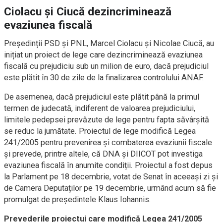
Ciolacu și Ciucă dezincriminează
evaziunea fiscală
Președinții PSD și PNL, Marcel Ciolacu și Nicolae Ciucă, au
inițiat un proiect de lege care dezincriminează evaziunea
fiscală cu prejudiciu sub un milion de euro, dacă prejudiciul
este plătit în 30 de zile de la finalizarea controlului ANAF.
De asemenea, dacă prejudiciul este plătit până la primul
termen de judecată, indiferent de valoarea prejudiciului,
limitele pedepsei prevăzute de lege pentru fapta săvârșită
se reduc la jumătate. Proiectul de lege modifică Legea
241/2005 pentru prevenirea și combaterea evaziunii fiscale
și prevede, printre altele, că DNA și DIICOT pot investiga
evaziunea fiscală în anumite condiții. Proiectul a fost depus
la Parlament pe 18 decembrie, votat de Senat în aceeași zi și
de Camera Deputaților pe 19 decembrie, urmând acum să fie
promulgat de președintele Klaus Iohannis.
Prevederile proiectui care modifică Legea 241/2005