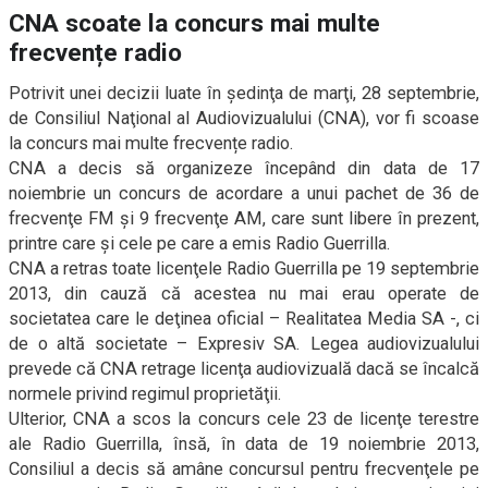
CNA scoate la concurs mai multe
frecvențe radio
Potrivit unei decizii luate în şedinţa de marţi, 28 septembrie,
de Consiliul Naţional al Audiovizualului (CNA), vor fi scoase
la concurs mai multe frecvențe radio.
CNA a decis să organizeze începând din data de 17
noiembrie un concurs de acordare a unui pachet de 36 de
frecvenţe FM şi 9 frecvenţe AM, care sunt libere în prezent,
printre care și cele pe care a emis Radio Guerrilla.
CNA a retras toate licenţele Radio Guerrilla pe 19 septembrie
2013, din cauză că acestea nu mai erau operate de
societatea care le deţinea oficial – Realitatea Media SA -, ci
de o altă societate – Expresiv SA. Legea audiovizualului
prevede că CNA retrage licenţa audiovizuală dacă se încalcă
normele privind regimul proprietăţii.
Ulterior, CNA a scos la concurs cele 23 de licenţe terestre
ale Radio Guerrilla, însă, în data de 19 noiembrie 2013,
Consiliul a decis să amâne concursul pentru frecvenţele pe