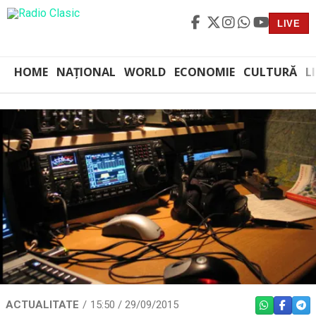
LIVE
HOME
NAȚIONAL
WORLD
ECONOMIE
CULTURĂ
L
ACTUALITATE
15:50 / 29/09/2015
WHATSAPP
FACEBO
TEL