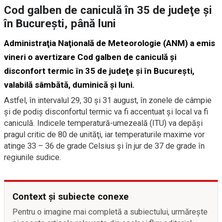
Cod galben de caniculă în 35 de judeţe şi
în Bucureşti, până luni
Administraţia Naţională de Meteorologie (ANM) a emis
vineri o avertizare Cod galben de caniculă şi
disconfort termic în 35 de judeţe şi în Bucureşti,
valabilă sâmbătă, duminică şi luni.
Astfel, în intervalul 29, 30 şi 31 august, în zonele de câmpie
şi de podiş disconfortul termic va fi accentuat şi local va fi
caniculă. Indicele temperatură-umezeală (ITU) va depăşi
pragul critic de 80 de unităţi, iar temperaturile maxime vor
atinge 33 – 36 de grade Celsius şi în jur de 37 de grade în
regiunile sudice.
Context și subiecte conexe
Pentru o imagine mai completă a subiectului, urmărește