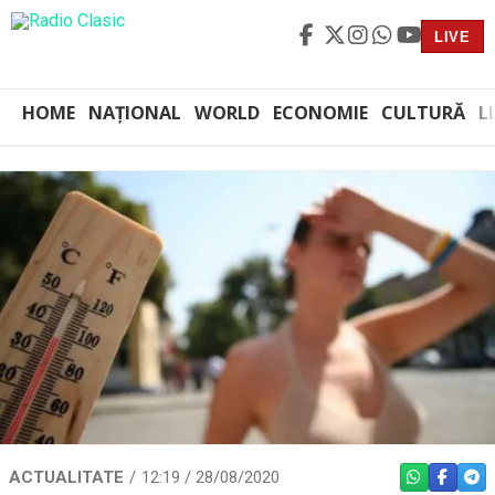
LIVE
HOME
NAȚIONAL
WORLD
ECONOMIE
CULTURĂ
L
ACTUALITATE
12:19 / 28/08/2020
WHATSAPP
FACEBO
TEL