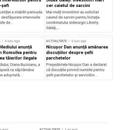
 interviurilor pentru
Sidex Galați: Investitori mari
-șefi
cer caietul de sarcini
stiției a stabilit perioada
Mai mulți investitori au solicitat
i desfășurate interviurile
caietul de sarcini pentru licitația
ile de...
combinatului siderurgic Liberty
Galați,...
E
6 luni ago
ACTUALITATE
6 luni ago
 Mediului anunță
Nicușor Dan anunță amânarea
n Romsilva pentru
discuțiilor despre șefii
 tăierilor ilegale
parchetelor
iului, Diana Buzoianu, a
Președintele Nicușor Dan a declarat
 speră ca săptămâna
că discuțiile privind numirile pentru
fie adoptată...
șefii parchetelor și serviciilor...
n ago
ACTUALITATE
1 an ago
ACTUALITATE