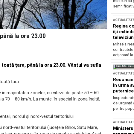
miercuri au 
semnificati
ACTUALITAT
Regina co
își extind
 până la ora 23.00
televiziun
Mihaela Nea
contractele 
acționară la
toată țara, până la ora 23.00. Vântul va sufla
Sursă foto: Shutte
ACTUALITAT
Recomandă
toată țara.
în urma av
puternice
e în majoritatea zonelor, cu viteze de peste 50 – 60
Inspectoratu
nia 70 – 80 km/h. La munte, în special în zona înaltă,
de Urgență 
pentru popula
tali, nordul și nord-vestul teritoriului.
ACTUALITAT
și nord-vestul teritoriului (județele Bihor, Satu Mare,
Ministerul
 și Iași, precum și în zona de munte a județelor Arad,