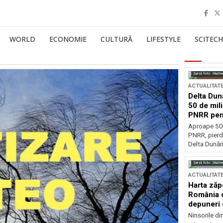
WORLD
ECONOMIE
CULTURĂ
LIFESTYLE
SCITECH
Sursă foto: Shutte
ACTUALITAT
Delta Dun
50 de mil
PNRR pen
esențiale
Aproape 50 
PNRR, pierdu
Delta Dunării
Sursă foto: Shutte
ACTUALITAT
Harta zăp
România c
depuneri 
Ninsorile di