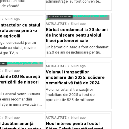
generat un strat
administrației au fost convenite...
v de zăpadă...
Sursă foto: Shutterstock
E
5 luni ago
ACTUALITATE
5 luni ago
ntractelor cu statul
Bărbat condamnat la 20 de ani
e afacerea printr-o
de închisoare pentru violul
e agricolă
fiicei partenerei sale
gu, cunoscută pentru
Un bărbat din Arad a fost condamnat
sale cu statul, devine
la 20 de ani de închisoare pentru...
 Agro TV, o...
rstock
ACTUALITATE
5 luni ago
E
5 luni ago
Volumul tranzacțiilor
rile ISU București
imobiliare din 2025: scădere
ertizării de ninsori
semnificativă față de 2024
Volumul total al tranzacțiilor
l General pentru Situații
imobiliare din 2025 a fost de
a emis recomandări
aproximativ 525 de milioane...
ție, în urma avertizării...
E
5 luni ago
ACTUALITATE
6 luni ago
 Justiției anunță
Noul interes pentru fostul