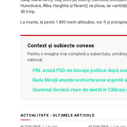
Hunedoara, Alba, Harghita și Neamț) va ploua, iar cantități
40 l/mp.
La munte, la peste 1.800 metri altitudine, vor fi şi precipita
Context și subiecte conexe
Pentru o imagine mai completă a subiectului, urmărește
editorial.
PNL acuză PSD de blocaje politice după su
Radu Miruță anunță restructurarea urgentă
Guvernul declară stare de alertă în Călăraș
ACTUALITATE - ULTIMELE ARTICOLE
ACTUALITATE
1 an ago
ACTUALITATE
1 an ago