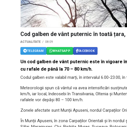
Cod galben de vânt puternic în toată țara,
ACTUALITATE
08:09
TELEGRAM
WHATSAPP
FACEBOOK
Un cod galben de vânt puternic este în vigoare în 
cu rafale de până la 70 – 80 km/h
.
Codul galben este valabil marți, în intervalul 6.00-23.00, în 
Meteorologii spun că vântul va avea intensificări susținut
km/h, iar local, îndeosebi în Transilvania, Oltenia și Munte
rafalele vor depăși 80 – 100 km/h.
Zonele afectate sunt Munții Apuseni, nordul Carpaților Orien
În Munții Apuseni, în zona Carpaților Orientali și în nordul 
Sălaj, Maramureș, Cluj, Bistrița, Mureș, Suceava, Botoșani