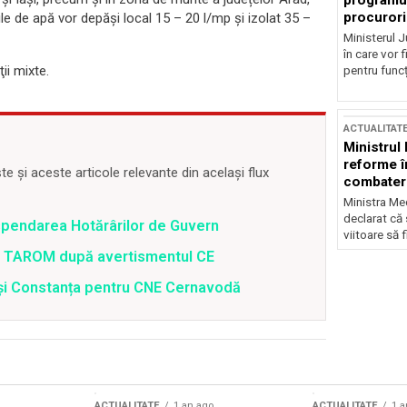
programul
procurori
le de apă vor depăși local 15 – 20 l/mp și izolat 35 –
Ministerul Ju
în care vor f
ţii mixte.
pentru funcți
ACTUALITAT
Ministrul
reforme î
 și aceste articole relevante din același flux
combaterea
Ministra Med
declarat că
spendarea Hotărârilor de Guvern
viitoare să 
 a TAROM după avertismentul CE
i și Constanța pentru CNE Cernavodă
ACTUALITATE
1 an ago
ACTUALITATE
1 a