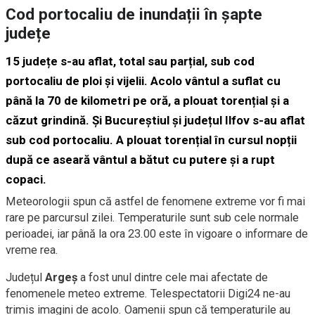
Cod portocaliu de inundații în șapte
județe
15 județe s-au aflat, total sau parțial, sub cod
portocaliu de ploi și vijelii. Acolo vântul a suflat cu
până la 70 de kilometri pe oră, a plouat torențial și a
căzut grindină. Și Bucureștiul și județul Ilfov s-au aflat
sub cod portocaliu. A plouat torențial în cursul nopții
după ce aseară vântul a bătut cu putere și a rupt
copaci.
Meteorologii spun că astfel de fenomene extreme vor fi mai
rare pe parcursul zilei. Temperaturile sunt sub cele normale
perioadei, iar până la ora 23.00 este în vigoare o informare de
vreme rea.
Județul
Argeș
a fost unul dintre cele mai afectate de
fenomenele meteo extreme. Telespectatorii Digi24 ne-au
trimis imagini de acolo. Oamenii spun că temperaturile au