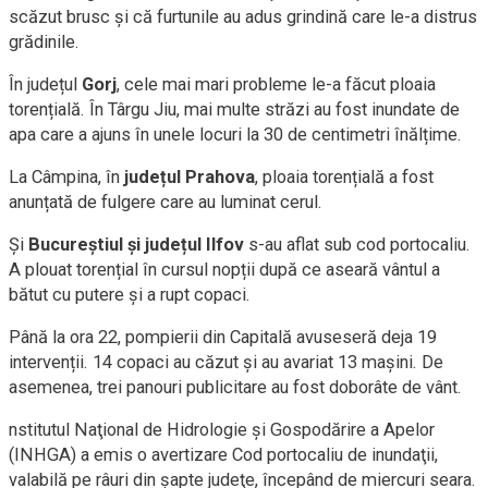
scăzut brusc și că furtunile au adus grindină care le-a distrus
grădinile.
În județul
Gorj
, cele mai mari probleme le-a făcut ploaia
torențială. În Târgu Jiu, mai multe străzi au fost inundate de
apa care a ajuns în unele locuri la 30 de centimetri înălțime.
La Câmpina, în
județul Prahova
, ploaia torențială a fost
anunțată de fulgere care au luminat cerul.
Și
Bucureștiul și județul Ilfov
s-au aflat sub cod portocaliu.
A plouat torențial în cursul nopții după ce aseară vântul a
bătut cu putere și a rupt copaci.
Până la ora 22, pompierii din Capitală avuseseră deja 19
intervenții. 14 copaci au căzut și au avariat 13 mașini. De
asemenea, trei panouri publicitare au fost doborâte de vânt.
nstitutul Naţional de Hidrologie şi Gospodărire a Apelor
(INHGA) a emis o avertizare Cod portocaliu de inundaţii,
valabilă pe râuri din şapte judeţe, începând de miercuri seara.