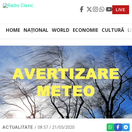
LIVE
HOME
NAȚIONAL
WORLD
ECONOMIE
CULTURĂ
L
ACTUALITATE
08:57 / 21/05/2020
WHATSAPP
FACEBO
TEL