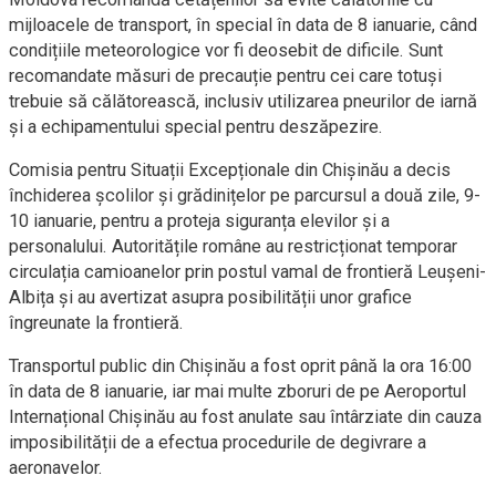
mijloacele de transport, în special în data de 8 ianuarie, când
condițiile meteorologice vor fi deosebit de dificile. Sunt
recomandate măsuri de precauție pentru cei care totuși
trebuie să călătorească, inclusiv utilizarea pneurilor de iarnă
și a echipamentului special pentru deszăpezire.
Comisia pentru Situații Excepționale din Chișinău a decis
închiderea școlilor și grădinițelor pe parcursul a două zile, 9-
10 ianuarie, pentru a proteja siguranța elevilor și a
personalului. Autoritățile române au restricționat temporar
circulația camioanelor prin postul vamal de frontieră Leușeni-
Albița și au avertizat asupra posibilității unor grafice
îngreunate la frontieră.
Transportul public din Chișinău a fost oprit până la ora 16:00
în data de 8 ianuarie, iar mai multe zboruri de pe Aeroportul
Internațional Chișinău au fost anulate sau întârziate din cauza
imposibilității de a efectua procedurile de degivrare a
aeronavelor.