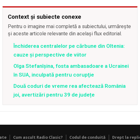
Context și subiecte conexe
Pentru o imagine mai completă a subiectului, urmărește
și aceste articole relevante din același flux editorial.
Închiderea centralelor pe cărbune din Oltenia:
cauze și perspective de viitor
Olga Stefanîşina, fosta ambasadoare a Ucrainei
în SUA, inculpată pentru corupţie
Două coduri de vreme rea afectează România
joi, avertizări pentru 39 de județe
tate
Cum ascult Radio Clasic?
Codul de conduită
Drept la repli