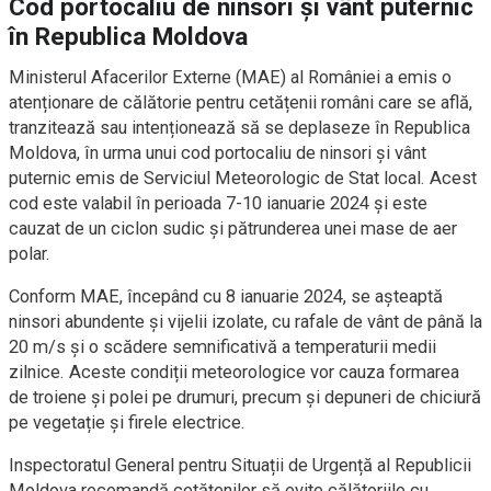
Cod portocaliu de ninsori și vânt puternic
în Republica Moldova
Ministerul Afacerilor Externe (MAE) al României a emis o
atenționare de călătorie pentru cetățenii români care se află,
tranzitează sau intenționează să se deplaseze în Republica
Moldova, în urma unui cod portocaliu de ninsori și vânt
puternic emis de Serviciul Meteorologic de Stat local. Acest
cod este valabil în perioada 7-10 ianuarie 2024 și este
cauzat de un ciclon sudic și pătrunderea unei mase de aer
polar.
Conform MAE, începând cu 8 ianuarie 2024, se așteaptă
ninsori abundente și vijelii izolate, cu rafale de vânt de până la
20 m/s și o scădere semnificativă a temperaturii medii
zilnice. Aceste condiții meteorologice vor cauza formarea
de troiene și polei pe drumuri, precum și depuneri de chiciură
pe vegetație și firele electrice.
Inspectoratul General pentru Situații de Urgență al Republicii
Moldova recomandă cetățenilor să evite călătoriile cu