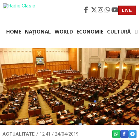
LIVE
HOME
NAȚIONAL
WORLD
ECONOMIE
CULTURĂ
L
ACTUALITATE
12:41 / 24/04/2019
WHATSAPP
FACEBO
TEL