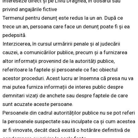
intereseze direct și pe Liviu Dragnea, în dosarul său
privind angajările fictive
Termenul pentru denunț este redus la un an. După ce
trece un an, persoana care face un denunț poate fi și ea
pedepsită.
Interzicerea, în cursul urmăririi penale și al judecării
cauzei, a comunicărilor publice, precum și a furnizarea
altor informații provenind de la autorități publice,
referitoare la faptele și persoanele ce fac obiectul
acestor proceduri. Acest lucru ar însemna că presa nu va
mai putea furniza informații de interes public despre
demnitari vizați de anchete sau despre faptele de care
sunt acuzate aceste persoane.
Persoanele din cadrul autorităților publice nu se pot referi
la persoanele suspectate sau inculpate ca și cum acestea
ar fi vinovate, decât dacă există o hotărâre definitivă de