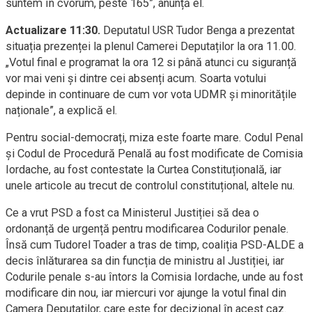
suntem în cvorum, peste 165”, anunță el.
Actualizare 11:30.
Deputatul USR Tudor Benga a prezentat
situația prezenței la plenul Camerei Deputaților la ora 11.00.
„Votul final e programat la ora 12 si până atunci cu siguranță
vor mai veni și dintre cei absenți acum. Soarta votului
depinde in continuare de cum vor vota UDMR și minoritățile
naționale”, a explică el.
Pentru social-democrați, miza este foarte mare. Codul Penal
și Codul de Procedură Penală au fost modificate de Comisia
Iordache, au fost contestate la Curtea Constituțională, iar
unele articole au trecut de controlul constituțional, altele nu.
Ce a vrut PSD a fost ca Ministerul Justiției să dea o
ordonanță de urgență pentru modificarea Codurilor penale.
Însă cum Tudorel Toader a tras de timp, coaliția PSD-ALDE a
decis înlăturarea sa din funcția de ministru al Justiției, iar
Codurile penale s-au întors la Comisia Iordache, unde au fost
modificare din nou, iar miercuri vor ajunge la votul final din
Camera Deputaților, care este for decizional în acest caz.