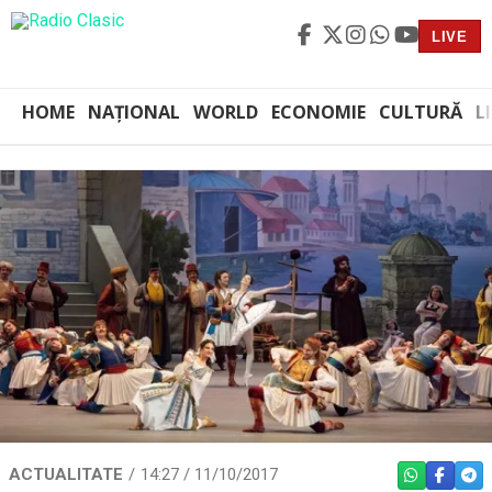
LIVE
HOME
NAȚIONAL
WORLD
ECONOMIE
CULTURĂ
L
ACTUALITATE
14:27 / 11/10/2017
WHATSAPP
FACEBO
TEL