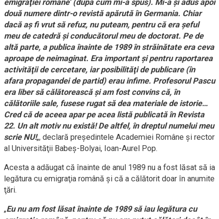
emigraţiei române’ (după cum mi-a spus). Mi-a şi adus apoi
două numere dintr-o revistă apărută în Germania. Chiar
dacă aş fi vrut să refuz, nu puteam, pentru că era şeful
meu de catedră şi conducătorul meu de doctorat. Pe de
altă parte, a publica înainte de 1989 în străinătate era ceva
aproape de neimaginat. Era important şi pentru raportarea
activităţii de cercetare, iar posibilităţi de publicare (în
afara propagandei de partid) erau infime. Profesorul Pascu
era liber să călătorească şi am fost convins că, în
călătoriile sale, fusese rugat să dea materiale de istorie…
Cred că de aceea apar pe acea listă publicată în Revista
22. Un alt motiv nu există! De altfel, în dreptul numelui meu
scrie NU!
„, declară preşedintele Academiei Române şi rector
al Universităţii Babeş-Bolyai, Ioan-Aurel Pop.
Acesta a adăugat că înainte de anul 1989 nu a fost lăsat să ia
legătura cu emigraţia română şi că a călătorit doar în anumite
ţări.
„
Eu nu am fost lăsat înainte de 1989 să iau legătura cu