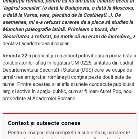
emigraţia română, pentru că nu am putut călători decât în
‘lagărul socialist’ (o dată la Budapesta, o dată la Moscova,
o dată la Varna, vara, plecând de la Costineşti…). De
asemenea, mi s-a refuzat cererea de a pleca să studiez la
Munchen paleografie latină. Primisem o bursă, dar
Securitatea a refuzat, pe motiv că nu eram de încredere
„, a
declarat academicianul clujean.
Revista 22
a publicat joi un articol potrivit căruia prima listă a
colaboratorilor aflaţi în legătura UM 0225, unitatea din cadrul
Departamentului Securităţii Statului (DSS) care se ocupa de
urmărirea emigraţiei româneşti conţine peste două sute de
nume. Printre acestea s-ar afla şi unele cunoscute publicului
larg şi active în spaţiul public, cum ar fi Ioan-Aurel Pop, noul
preşedinte al Academiei Române
Context și subiecte conexe
Pentru o imagine mai completă a subiectului, urmărește