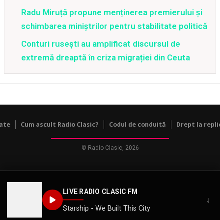
Radu Miruță propune menținerea premierului și
schimbarea miniștrilor pentru stabilitate politică
Conturi rusești au amplificat discursul de
extremă dreaptă în criza migrației din Ceuta
tate
Cum ascult Radio Clasic?
Codul de conduită
Drept la repli
© Radio Clasic, 2026
LIVE RADIO CLASIC FM
↓
Starship - We Built This City