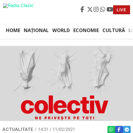
LIVE
HOME
NAȚIONAL
WORLD
ECONOMIE
CULTURĂ
L
ACTUALITATE
14:31 / 11/02/2021
WHATSAPP
FACEBO
TEL