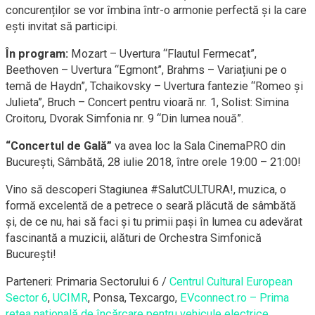
concurenților se vor îmbina într-o armonie perfectă și la care
ești invitat să participi.
În program:
Mozart – Uvertura “Flautul Fermecat”,
Beethoven – Uvertura “Egmont”, Brahms – Variațiuni pe o
temă de Haydn”, Tchaikovsky – Uvertura fantezie “Romeo și
Julieta”, Bruch – Concert pentru vioară nr. 1, Solist: Simina
Croitoru, Dvorak Simfonia nr. 9 “Din lumea nouă”.
“Concertul de Gală”
va avea loc la Sala CinemaPRO din
București, Sâmbătă, 28 iulie 2018, între orele 19:00 – 21:00!
Vino să descoperi Stagiunea #SalutCULTURA!, muzica, o
formă excelentă de a petrece o seară plăcută de sâmbătă
și, de ce nu, hai să faci și tu primii pași în lumea cu adevărat
fascinantă a muzicii, alături de Orchestra Simfonică
București!
Parteneri: Primaria Sectorului 6 /
Centrul Cultural European
Sector 6
,
UCIMR
, Ponsa, Texcargo,
EVconnect.ro – Prima
rețea natională de încărcare pentru vehicule electrice