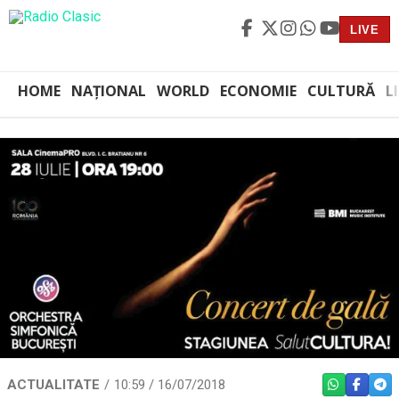
LIVE
HOME
NAȚIONAL
WORLD
ECONOMIE
CULTURĂ
L
ACTUALITATE
10:59 / 16/07/2018
WHATSAPP
FACEBO
TEL