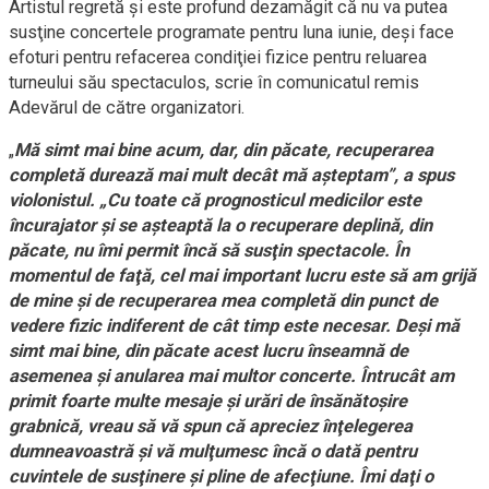
Artistul regretă şi este profund dezamăgit că nu va putea
susţine concertele programate pentru luna iunie, deşi face
efoturi pentru refacerea condiţiei fizice pentru reluarea
turneului său spectaculos, scrie în comunicatul remis
Adevărul de către organizatori.
„
Mă simt mai bine acum, dar, din păcate, recuperarea
completă durează mai mult decât mă aşteptam”, a spus
violonistul. „Cu toate că prognosticul medicilor este
încurajator şi se aşteaptă la o recuperare deplină, din
păcate, nu îmi permit încă să susţin spectacole. În
momentul de faţă, cel mai important lucru este să am grijă
de mine şi de recuperarea mea completă din punct de
vedere fizic indiferent de cât timp este necesar. Deşi mă
simt mai bine, din păcate acest lucru înseamnă de
asemenea şi anularea mai multor concerte. Întrucât am
primit foarte multe mesaje şi urări de însănătoşire
grabnică, vreau să vă spun că apreciez înţelegerea
dumneavoastră şi vă mulţumesc încă o dată pentru
cuvintele de susţinere şi pline de afecţiune. Îmi daţi o