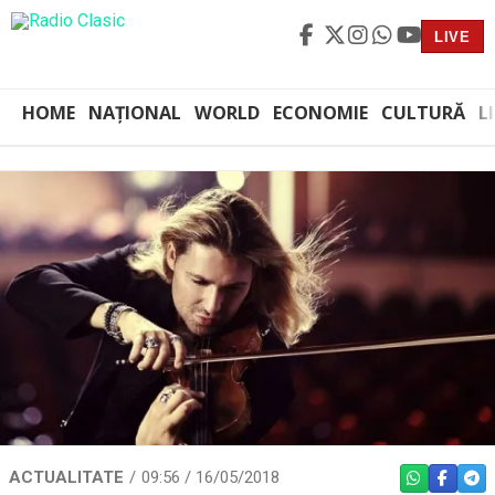
LIVE
HOME
NAȚIONAL
WORLD
ECONOMIE
CULTURĂ
L
ACTUALITATE
09:56 / 16/05/2018
WHATSAPP
FACEBO
TEL