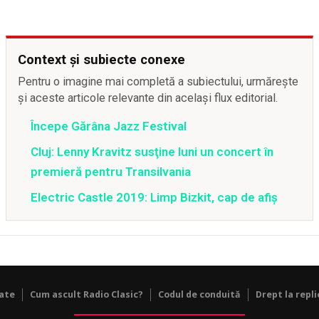
Context și subiecte conexe
Pentru o imagine mai completă a subiectului, urmărește
și aceste articole relevante din același flux editorial.
Începe Gărâna Jazz Festival
Cluj: Lenny Kravitz susţine luni un concert în
premieră pentru Transilvania
Electric Castle 2019: Limp Bizkit, cap de afiş
tate
Cum ascult Radio Clasic?
Codul de conduită
Drept la repli