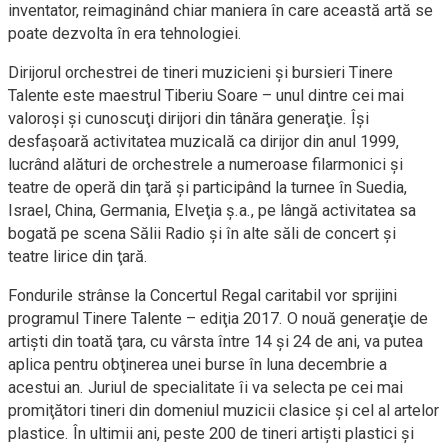
inventator, reimaginând chiar maniera în care această artă se
poate dezvolta în era tehnologiei.
Dirijorul orchestrei de tineri muzicieni și bursieri Tinere
Talente este maestrul Tiberiu Soare – unul dintre cei mai
valoroşi şi cunoscuţi dirijori din tânăra generaţie. Îşi
desfaşoară activitatea muzicală ca dirijor din anul 1999,
lucrând alături de orchestrele a numeroase filarmonici şi
teatre de operă din ţară şi participând la turnee în Suedia,
Israel, China, Germania, Elveţia ş.a., pe lângă activitatea sa
bogată pe scena Sălii Radio şi în alte săli de concert şi
teatre lirice din ţară.
Fondurile strânse la Concertul Regal caritabil vor sprijini
programul Tinere Talente – ediţia 2017. O nouă generaţie de
artişti din toată ţara, cu vârsta între 14 şi 24 de ani, va putea
aplica pentru obţinerea unei burse în luna decembrie a
acestui an. Juriul de specialitate îi va selecta pe cei mai
promiţători tineri din domeniul muzicii clasice şi cel al artelor
plastice. În ultimii ani, peste 200 de tineri artişti plastici şi