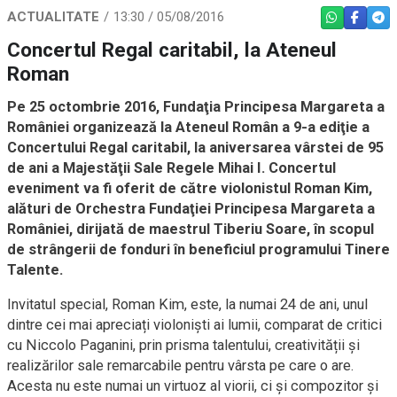
ACTUALITATE
13:30 / 05/08/2016
WHATSAPP
FACEBO
TEL
Concertul Regal caritabil, la Ateneul
Roman
Pe 25 octombrie 2016, Fundaţia Principesa Margareta a
României organizează la Ateneul Român a 9-a ediţie a
Concertului Regal caritabil, la aniversarea vârstei de 95
de ani a Majestăţii Sale Regele Mihai I. Concertul
eveniment va fi oferit de către violonistul Roman Kim,
alături de Orchestra Fundaţiei Principesa Margareta a
României, dirijată de maestrul Tiberiu Soare, în scopul
de strângerii de fonduri în beneficiul programului Tinere
Talente.
Invitatul special, Roman Kim, este, la numai 24 de ani, unul
dintre cei mai apreciați violoniști ai lumii, comparat de critici
cu Niccolo Paganini, prin prisma talentului, creativității și
realizărilor sale remarcabile pentru vârsta pe care o are.
Acesta nu este numai un virtuoz al viorii, ci și compozitor și