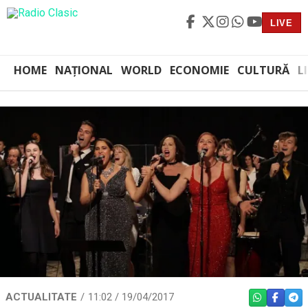
LIVE
HOME
NAȚIONAL
WORLD
ECONOMIE
CULTURĂ
L
ACTUALITATE
11:02 / 19/04/2017
WHATSAPP
FACEBO
TEL