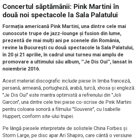
Concertul săptămânii: Pink Martini în
două noi spectacole la Sala Palatului
Formația americană Pink Martini, una dintre cele mai
cunoscute trupe de jazz-lounge și fusion din lume,
prezentă de mai mulți ani pe scenele din România,
revine la București cu două spectacole la Sala Palatului,
în 20 și 21 aprilie, în cadrul unui turneu mai amplu de
promovare a ultimului său album, ''Je Dis Oui'', lansat în
noiembrie 2016.
Acest material discografic include piese în limba franceză,
persană, armeană, portugheză, arabă, turcă, xhosa și engleză.
''Je Dis Oui'' este mantra optimistă a refrenului din "Joli
Garcon", una dintre cele trei piese co-scrise de Pink Martini
pentru coloana sonoră a filmului ''Souvenir'', cu Isabelle
Huppert, conform site-ului trupei.
Pe lângă piesele interpretate de solistele China Forbes și
Storm Large, pe disc apar Ari Shapiro, care cântă o versiune