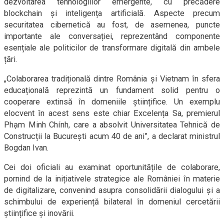
dezvoltarea tehnologiilor emergente, cu precădere
blockchain și inteligența artificială. Aspecte precum
securitatea cibernetică au fost, de asemenea, puncte
importante ale conversației, reprezentând componente
esențiale ale politicilor de transformare digitală din ambele
țări.
„Colaborarea tradițională dintre România și Vietnam în sfera
educațională reprezintă un fundament solid pentru o
cooperare extinsă în domeniile științifice. Un exemplu
elocvent în acest sens este chiar Excelența Sa, premierul
Phạm Minh Chính, care a absolvit Universitatea Tehnică de
Construcții la București acum 40 de ani”, a declarat ministrul
Bogdan Ivan.
Cei doi oficiali au examinat oportunitățile de colaborare,
pornind de la inițiativele strategice ale României în materie
de digitalizare, convenind asupra consolidării dialogului și a
schimbului de experiență bilateral în domeniul cercetării
științifice și inovării.