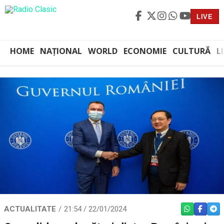
LIVE
HOME
NAȚIONAL
WORLD
ECONOMIE
CULTURĂ
L
ACTUALITATE
21:54 / 22/01/2024
WHATSAPP
FACEBO
TEL