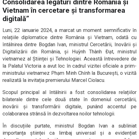
Consolidarea legături dintre România și
Vietnam în cercetare și transformarea
digitală”
Luni, 22 ianuarie 2024, a marcat un moment semnificativ în
relațiile diplomatice dintre România și Vietnam, odată cu
întâlnirea dintre Bogdan Ivan, ministrul Cercetării, Inovării și
Digitalizării din România, și Huỳnh Thành Đạt, ministrul
vietnamez al Științei și Tehnologiei. Această întrevedere de
la Palatul Victoria a avut loc în cadrul vizitei oficiale a prim-
ministrului vietnamez Phạm Minh Chính la București, o vizită
realizată la invitația premierului Marcel Ciolacu.
Scopul principal al întâlnirii a fost consolidarea relațiilor
bilaterale dintre cele două state în domeniul cercetării,
inovării și transformării digitale, punând accentul pe
colaborarea strânsă în dezvoltarea noilor tehnologii.
În discuțiile purtate, ministrul Bogdan Ivan a subliniat
importanța științei ca limbaj universal și a evidențiat