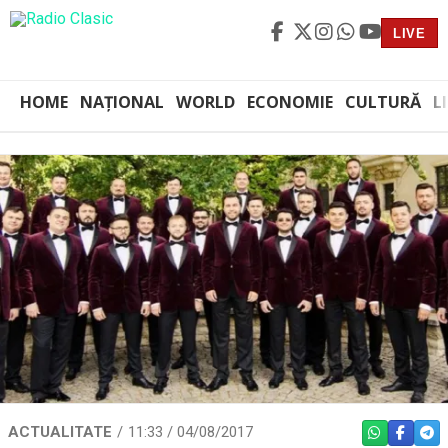
LIVE
HOME
NAȚIONAL
WORLD
ECONOMIE
CULTURĂ
L
ACTUALITATE
11:33 / 04/08/2017
WHATSAPP
FACEBO
TEL