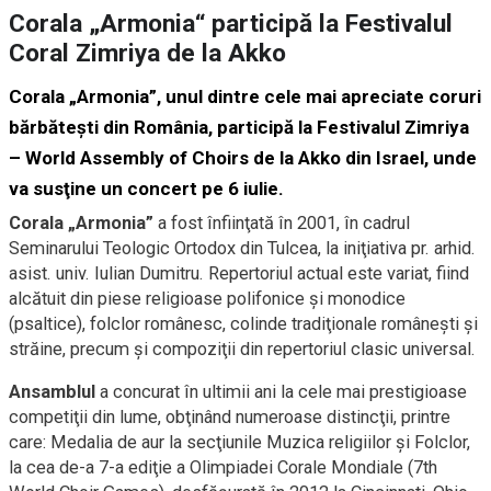
Corala „Armonia“ participă la Festivalul
Coral Zimriya de la Akko
Corala „Armonia”, unul dintre cele mai apreciate coruri
bărbăteşti din România, participă la Festivalul Zimriya
– World Assembly of Choirs de la Akko din Israel, unde
va susţine un concert pe 6 iulie.
Corala „Armonia”
a fost înfiinţată în 2001, în cadrul
Seminarului Teologic Ortodox din Tulcea, la iniţiativa pr. arhid.
asist. univ. Iulian Dumitru. Repertoriul actual este variat, fiind
alcătuit din piese religioase polifonice şi monodice
(psaltice), folclor românesc, colinde tradiţionale româneşti şi
străine, precum şi compoziţii din repertoriul clasic universal.
Ansamblul
a concurat în ultimii ani la cele mai prestigioase
competiţii din lume, obţinând numeroase distincţii, printre
care: Medalia de aur la secţiunile Muzica religiilor şi Folclor,
la cea de-a 7-a ediţie a Olimpiadei Corale Mondiale (7th