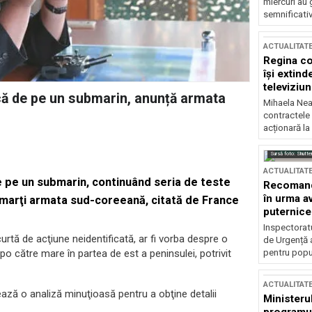
miercuri au 
semnificati
ACTUALITAT
Regina co
își extind
televiziun
ică de pe un submarin, anunță armata
Mihaela Nea
contractele 
acționară la
Sursă foto: Shutte
ACTUALITAT
de pe un submarin, continuând seria de teste
Recomandă
în urma av
 marţi armata sud-coreeană, citată de France
puternice
Inspectoratu
rtă de acţiune neidentificată, ar fi vorba despre o
de Urgență 
o către mare în partea de est a peninsulei, potrivit
pentru popula
ACTUALITAT
ază o analiză minuţioasă pentru a obţine detalii
Ministerul