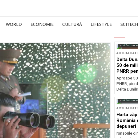
WORLD
ECONOMIE
CULTURĂ
LIFESTYLE
SCITECH
Sursă foto: Shutte
ACTUALITAT
Delta Dun
50 de mil
PNRR pen
esențiale
Aproape 50 
PNRR, pierdu
Delta Dunării
Sursă foto: Shutte
ACTUALITAT
Harta zăp
România c
depuneri 
Ninsorile di