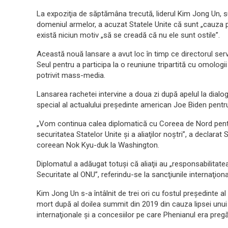
La expoziţia de săptămâna trecută, liderul Kim Jong Un, 
domeniul armelor, a acuzat Statele Unite că sunt „cauza pri
există niciun motiv „să se creadă că nu ele sunt ostile”.
Această nouă lansare a avut loc în timp ce directorul servi
Seul pentru a participa la o reuniune tripartită cu omolog
potrivit mass-media.
Lansarea rachetei intervine a doua zi după apelul la dial
special al actualului preşedinte american Joe Biden pent
„Vom continua calea diplomatică cu Coreea de Nord pentru
securitatea Statelor Unite şi a aliaţilor noştri”, a declara
coreean Nok Kyu-duk la Washington.
Diplomatul a adăugat totuşi că aliaţii au „responsabilitatea
Securitate al ONU”, referindu-se la sancţiunile internaţion
Kim Jong Un s-a întâlnit de trei ori cu fostul preşedinte a
mort după al doilea summit din 2019 din cauza lipsei unui 
internaţionale şi a concesiilor pe care Phenianul era pregă