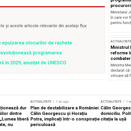
programul
procurori
Ministerul Ju
în care vor f
pentru funcți
 și aceste articole relevante din același flux
ACTUALITAT
e epuizarea stocurilor de rachete
Ministrul
revoluționează programarea
reforme î
combaterea
rii în 2029, anunțat de UNESCO
Ministra Med
declarat că
viitoare să 
ACTUALITATE
1 an ago
ACTUALITATE
1 a
cționează dur
Plan de destabilizare a României:
Călin Georgesc
ilor dintre
Călin Georgescu și Horațiu
domiciliu. Poli
 „Lumea liberă
Potra, implicați într-o conspirație
citația la ușă
ate, nu
periculoasă