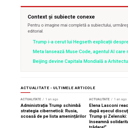
Context și subiecte conexe
Pentru o imagine mai completă a subiectului, urmărește
editorial.
Trump i-a cerut lui Hegseth explicații despr
Meta lansează Muse Code, agentul AI care 
Beijing devine Capitala Mondială a Arhitectu
ACTUALITATE - ULTIMELE ARTICOLE
ACTUALITATE
1 an ago
ACTUALITATE
1 an ago
Administrația Trump schimbă
Elena Lasconi rea
strategia cibernetică: Rusia,
după eșecul discuți
scoasă de pe lista amenințărilor
Trump și Zelenski:
înseamnă solidarit
trădare!”