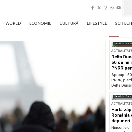
WORLD
ECONOMIE
CULTURĂ
LIFESTYLE
SCITECH
Sursă foto: Shutte
ACTUALITAT
Delta Dun
50 de mil
PNRR pen
esențiale
Aproape 50 
PNRR, pierdu
Delta Dunării
Sursă foto: Shutte
ACTUALITAT
Harta zăp
România c
depuneri 
Ninsorile di