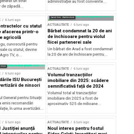
generat un strat
administrației au fost convenite...
v de zăpadă...
Sursă foto: Shutterstock
E
6 luni ago
ACTUALITATE
6 luni ago
ntractelor cu statul
Bărbat condamnat la 20 de ani
e afacerea printr-o
de închisoare pentru violul
e agricolă
fiicei partenerei sale
gu, cunoscută pentru
Un bărbat din Arad a fost condamnat
sale cu statul, devine
la 20 de ani de închisoare pentru...
 Agro TV, o...
rstock
ACTUALITATE
6 luni ago
E
6 luni ago
Volumul tranzacțiilor
rile ISU București
imobiliare din 2025: scădere
ertizării de ninsori
semnificativă față de 2024
Volumul total al tranzacțiilor
l General pentru Situații
imobiliare din 2025 a fost de
a emis recomandări
aproximativ 525 de milioane...
ție, în urma avertizării...
E
6 luni ago
ACTUALITATE
6 luni ago
 Justiției anunță
Noul interes pentru fostul