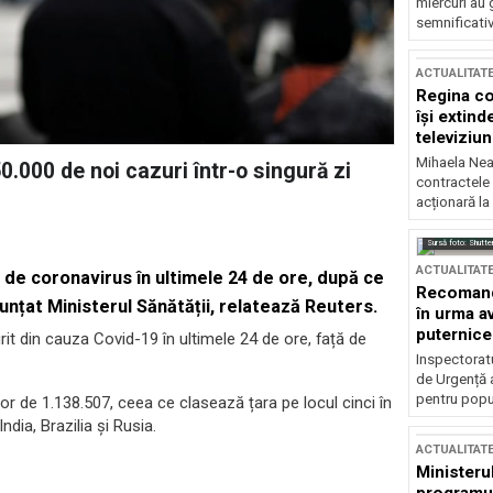
miercuri au 
semnificati
ACTUALITAT
Regina co
își extind
televiziun
Mihaela Nea
.000 de noi cazuri într-o singură zi
contractele 
acționară la
Sursă foto: Shutte
ACTUALITAT
i de coronavirus în ultimele 24 de ore, după ce
Recomandă
nțat Ministerul Sănătății, relatează Reuters.
în urma av
puternice
rit din cauza Covid-19 în ultimele 24 de ore, față de
Inspectoratu
de Urgență 
pentru popula
ilor de 1.138.507, ceea ce clasează țara pe locul cinci în
ndia, Brazilia și Rusia.
ACTUALITAT
Ministerul