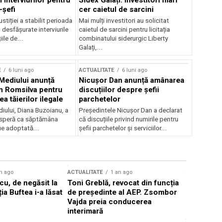
 interviurilor pentru
Sidex Galați: Investitori mari
-șefi
cer caietul de sarcini
stiției a stabilit perioada
Mai mulți investitori au solicitat
i desfășurate interviurile
caietul de sarcini pentru licitația
ile de...
combinatului siderurgic Liberty
Galați,...
E
6 luni ago
ACTUALITATE
6 luni ago
 Mediului anunță
Nicușor Dan anunță amânarea
n Romsilva pentru
discuțiilor despre șefii
 tăierilor ilegale
parchetelor
iului, Diana Buzoianu, a
Președintele Nicușor Dan a declarat
 speră ca săptămâna
că discuțiile privind numirile pentru
fie adoptată...
șefii parchetelor și serviciilor...
n ago
ACTUALITATE
1 an ago
ACTUALITATE
u, de negăsit la
Toni Greblă, revocat din funcția
Ilie Boloj
ția Buftea i-a lăsat
de președinte al AEP. Zsombor
alegerilor
Vajda preia conducerea
constituți
interimară
concentră
viitoarelo