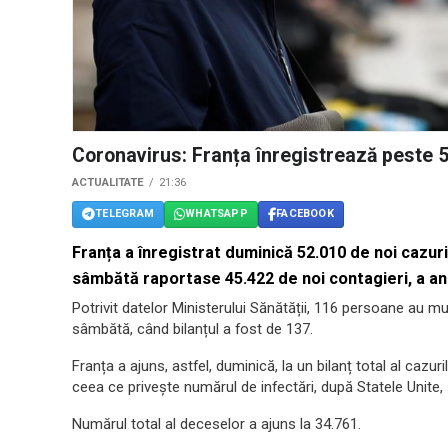
Coronavirus: Franța înregistrează peste 50
ACTUALITATE
21:36
TELEGRAM
WHATSAPP
FACEBOOK
Franța a înregistrat duminică 52.010 de noi cazur
sâmbătă raportase 45.422 de noi contagieri, a anu
Potrivit datelor Ministerului Sănătății, 116 persoane au mu
sâmbătă, când bilanțul a fost de 137.
Franța a ajuns, astfel, duminică, la un bilanț total al cazur
ceea ce privește numărul de infectări, după Statele Unite, I
Numărul total al deceselor a ajuns la 34.761.