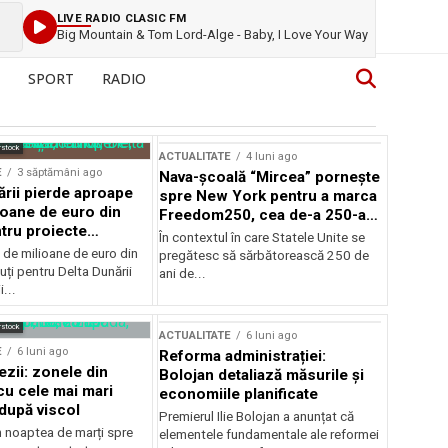
LIVE RADIO CLASIC FM
Big Mountain & Tom Lord-Alge - Baby, I Love Your Way
SPORT
RADIO
rstock
ACTUALITATE
4 luni ago
E
3 săptămâni ago
Nava-școală “Mircea” pornește
ării pierde aproape
spre New York pentru a marca
ioane de euro din
Freedom250, cea de-a 250-a
tru proiecte
aniversare a Statelor Unite
În contextul în care Statele Unite se
de milioane de euro din
pregătesc să sărbătorească 250 de
ți pentru Delta Dunării
ani de...
...
rstock
ACTUALITATE
6 luni ago
E
6 luni ago
Reforma administrației:
ezii: zonele din
Bolojan detaliază măsurile și
u cele mai mari
economiile planificate
după viscol
Premierul Ilie Bolojan a anunțat că
n noaptea de marți spre
elementele fundamentale ale reformei