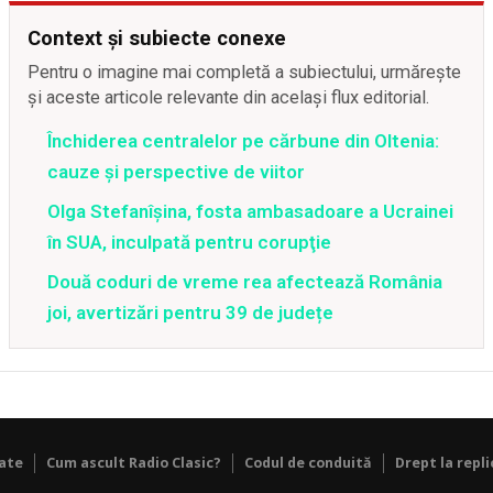
Context și subiecte conexe
Pentru o imagine mai completă a subiectului, urmărește
și aceste articole relevante din același flux editorial.
Închiderea centralelor pe cărbune din Oltenia:
cauze și perspective de viitor
Olga Stefanîşina, fosta ambasadoare a Ucrainei
în SUA, inculpată pentru corupţie
Două coduri de vreme rea afectează România
joi, avertizări pentru 39 de județe
tate
Cum ascult Radio Clasic?
Codul de conduită
Drept la repli