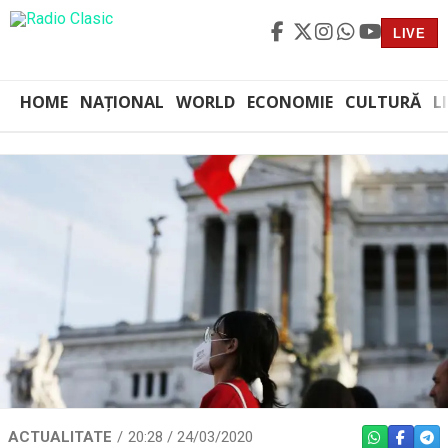
LIVE
HOME
NAȚIONAL
WORLD
ECONOMIE
CULTURĂ
L
ACTUALITATE
20:28 / 24/03/2020
WHATSAPP
FACEBO
TEL