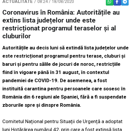
ACTUALITATE
08:24 / 18/08/2020
WHATSAPP
FACEBO
TEL
Coronavirus în România: Autoritățile au
extins lista județelor unde este
restricționat programul teraselor și al
cluburilor
Autoritățile au decis luni să extindă lista județelor unde
este restricționat programul pentru terase, cluburi și
baruri și pentru sălile de jocuri de noroc, restricțiile
fiind în vigoare până în 31 august, în contextul
pandemiei de COVID-19. De asemenea, a fost
instituită carantina pentru persoanele care sosesc în
România din 6 regiuni ale Spaniei, fără a fi suspendate
zborurile spre și dinspre România.
Comitetul Național pentru Situații de Urgență a adoptat
luni Hotărârea numărul 42, prin care a fost extinsă lista