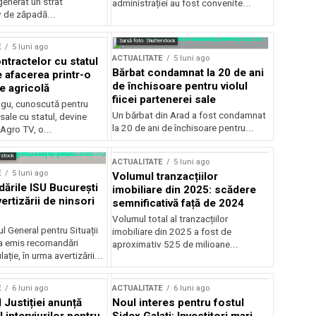
generat un strat
administrației au fost convenite...
v de zăpadă...
Sursă foto: Shutterstock
E
5 luni ago
ACTUALITATE
5 luni ago
ntractelor cu statul
Bărbat condamnat la 20 de ani
e afacerea printr-o
de închisoare pentru violul
e agricolă
fiicei partenerei sale
gu, cunoscută pentru
Un bărbat din Arad a fost condamnat
sale cu statul, devine
la 20 de ani de închisoare pentru...
 Agro TV, o...
rstock
ACTUALITATE
5 luni ago
E
5 luni ago
Volumul tranzacțiilor
rile ISU București
imobiliare din 2025: scădere
ertizării de ninsori
semnificativă față de 2024
Volumul total al tranzacțiilor
l General pentru Situații
imobiliare din 2025 a fost de
a emis recomandări
aproximativ 525 de milioane...
ție, în urma avertizării...
E
6 luni ago
ACTUALITATE
6 luni ago
 Justiției anunță
Noul interes pentru fostul