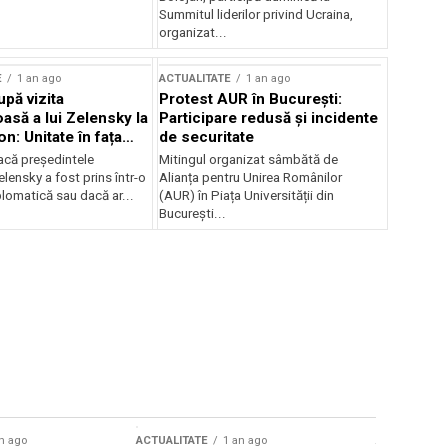
Summitul liderilor privind Ucraina,
organizat...
E
1 an ago
ACTUALITATE
1 an ago
upă vizita
Protest AUR în București:
asă a lui Zelensky la
Participare redusă și incidente
n: Unitate în fața
de securitate
inii
acă președintele
Mitingul organizat sâmbătă de
lensky a fost prins într-o
Alianța pentru Unirea Românilor
lomatică sau dacă ar...
(AUR) în Piața Universității din
București...
n ago
ACTUALITATE
1 an ago
ACTUALITATE