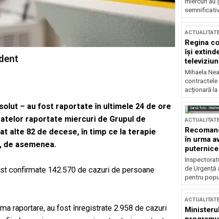
miercuri au 
semnificati
ACTUALITAT
Regina co
își extind
edent
televiziun
Mihaela Nea
contractele 
acționară la
olut – au fost raportate în ultimele 24 de ore
Sursă foto: Shutte
 datelor raportate miercuri de Grupul de
ACTUALITAT
Recomandă
at alte 82 de decese, în timp ce la terapie
în urma av
rd, de asemenea.
puternice
Inspectoratu
de Urgență 
fost confirmate 142.570 de cazuri de persoane
pentru popula
ACTUALITAT
tima raportare, au fost înregistrate 2.958 de cazuri
Ministerul