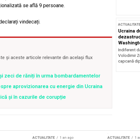
uționalizată se află 9 persoane.
eclarați vindecați.
ACTUALITAT
Ucraina d
dezastruo
Washingto
incertitud
Indiferent d
Volodimir Ze
 și aceste articole relevante din același flux
capcană dip
 și zeci de răniți în urma bombardamentelor
spre aprovizionarea cu energie din Ucraina
că și în cazurile de corupție
ACTUALITATE
1 an ago
ACTUALITATE
1 a