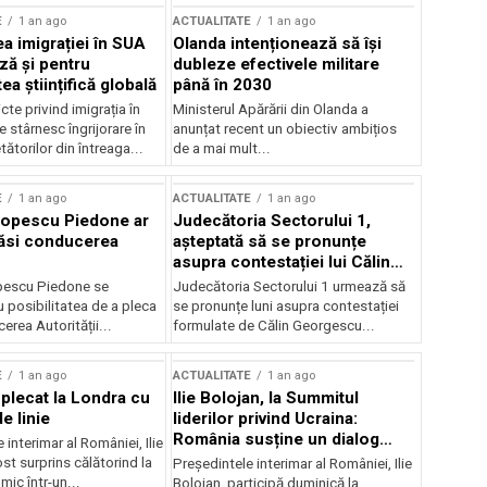
E
1 an ago
ACTUALITATE
1 an ago
a imigrației în SUA
Olanda intenționează să își
ză și pentru
dubleze efectivele militare
a științifică globală
până în 2030
cte privind imigrația în
Ministerul Apărării din Olanda a
e stârnesc îngrijorare în
anunțat recent un obiectiv ambițios
tătorilor din întreaga...
de a mai mult...
E
1 an ago
ACTUALITATE
1 an ago
Popescu Piedone ar
Judecătoria Sectorului 1,
ăsi conducerea
așteptată să se pronunțe
asupra contestației lui Călin
Georgescu privind controlul
pescu Piedone se
Judecătoria Sectorului 1 urmează să
judiciar
 posibilitatea de a pleca
se pronunțe luni asupra contestației
erea Autorității...
formulate de Călin Georgescu...
E
1 an ago
ACTUALITATE
1 an ago
 plecat la Londra cu
Ilie Bolojan, la Summitul
e linie
liderilor privind Ucraina:
România susține un dialog
 interimar al României, Ilie
transatlantic pentru securitate
ost surprins călătorind la
Președintele interimar al României, Ilie
și stabilitate
ic într-un...
Bolojan, participă duminică la