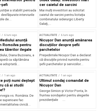
 interviurilor pentru
Sidex Galați: Investitori mari
-șefi
cer caietul de sarcini
stiției a stabilit perioada
Mai mulți investitori au solicitat
i desfășurate interviurile
caietul de sarcini pentru licitația
ile de...
combinatului siderurgic Liberty
Galați,...
E
6 luni ago
ACTUALITATE
6 luni ago
 Mediului anunță
Nicușor Dan anunță amânarea
n Romsilva pentru
discuțiilor despre șefii
 tăierilor ilegale
parchetelor
iului, Diana Buzoianu, a
Președintele Nicușor Dan a declarat
 speră ca săptămâna
că discuțiile privind numirile pentru
fie adoptată...
șefii parchetelor și serviciilor...
E
1 an ago
ACTUALITATE
1 an ago
te poți numi deștept
Ultimul sondaj comandat de
u că ai studii
Nicușor Dan
e!?
George Simion și Victor Ponta, în
fruntea sondajelor pentru alegerile
rvegia vs. România: De
prezidențiale ...
le superioare fac
 mentalitatea civică...