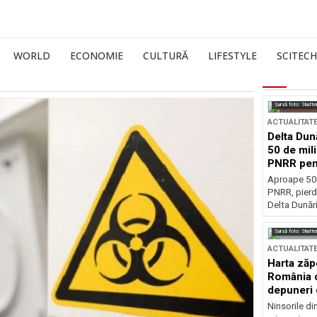
WORLD
ECONOMIE
CULTURĂ
LIFESTYLE
SCITECH
Sursă foto: Shutte
ACTUALITAT
Delta Dun
50 de mil
PNRR pen
esențiale
Aproape 50 
PNRR, pierdu
Delta Dunării
Sursă foto: Shutte
ACTUALITAT
Harta zăp
România c
depuneri 
Ninsorile di