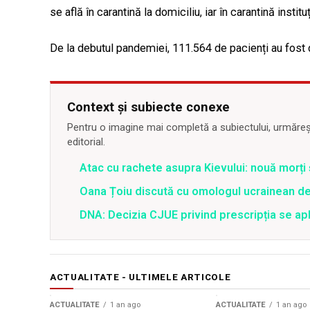
se află în carantină la domiciliu, iar în carantină instit
De la debutul pandemiei, 111.564 de pacienți au fost d
Context și subiecte conexe
Pentru o imagine mai completă a subiectului, urmărește
editorial.
Atac cu rachete asupra Kievului: nouă morți
Oana Țoiu discută cu omologul ucrainean de
DNA: Decizia CJUE privind prescripția se apli
ACTUALITATE - ULTIMELE ARTICOLE
ACTUALITATE
1 an ago
ACTUALITATE
1 an ago