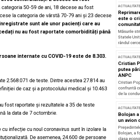
ACTUALITAT
 categoria 50-59 de ani, 18 decese au fost
Reprimare
decese la categoria de vârstă 70-79 ani și 23 decese
este o cri
înregistrate sunt ale unor pacienți care au
comunitate
ecedați nu au fost raportate comorbidități până
Măsurile stri
Statele Unit
rândul cerce
 persoane internate cu COVID-19 este de 8.303.
ACTUALITAT
Cristian 
putea păr
ANPC
crate 2.568.071 de teste. Dintre acestea 27.814 au
Cristian Po
confruntă cu
finiției de caz și a protocolului medical și 10.463
de la conduc
 fost raportate și rezultatele a 35 de teste
ACTUALITAT
ână la data de 7 octombrie.
Bolojan a
un avion d
Președintele
cu infecție cu noul coronavirus sunt în izolare la
Bolojan, a f
stituționalizată. De asemenea, 24.600 de persoane
clasa econom