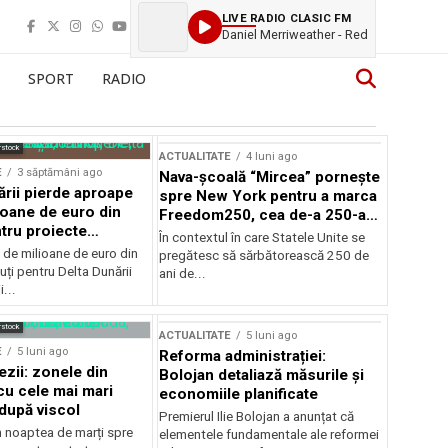
LIVE RADIO CLASIC FM
Daniel Merriweather - Red
SPORT
RADIO
rstock
ACTUALITATE
4 luni ago
E
3 săptămâni ago
Nava-școală “Mircea” pornește
ării pierde aproape
spre New York pentru a marca
ioane de euro din
Freedom250, cea de-a 250-a
tru proiecte
aniversare a Statelor Unite
În contextul în care Statele Unite se
de milioane de euro din
pregătesc să sărbătorească 250 de
ți pentru Delta Dunării
ani de...
...
rstock
ACTUALITATE
5 luni ago
E
5 luni ago
Reforma administrației:
ezii: zonele din
Bolojan detaliază măsurile și
u cele mai mari
economiile planificate
după viscol
Premierul Ilie Bolojan a anunțat că
n noaptea de marți spre
elementele fundamentale ale reformei