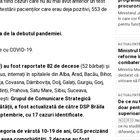
programul
fiind cazuri care nu au mai avut anterior un test
procurori
testării pacienților care erau deja pozitivi, 553 de
Ministerul Ju
în care vor f
pentru funcți
ia de la debutul pandemiei.
ACTUALITAT
te cu COVID-19.
Ministrul
reforme î
combaterea
00) au fost raportate 82 de decese
(52 bărbați și
Ministra Med
s, internați în spitalele din Alba, Arad, Bacău, Bihor,
declarat că
viitoare să 
a, Covasna, Dâmbovița, Dolj, Galați, Giurgiu, Gorj,
inți, Prahova, Satu Mare, Sibiu, Suceava,
ACTUALITAT
rești.
Grupul de Comunicare Strategică
De ce nu 
nătății, a fost actualizată de către DSP Brăila
doar pentr
superioar
eptembrie, cu 17 cazuri identificate.
🇳🇴🇷🇴 No
ce nu studii
ategoria de vârstă 10-19 de ani, GCS precizând
diferența, ci
 avea comorbidități. 2 decese au fost