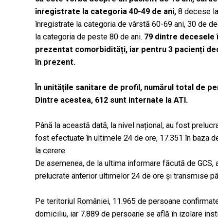
înregistrate la categoria 40-49 de ani,
8 decese la
înregistrate la categoria de vârstă 60-69 ani, 30 de 
la categoria de peste 80 de ani.
79 dintre decesele 
prezentat comorbidități, iar pentru 3 pacienți d
în prezent.
În unitățile sanitare de profil, numărul total de
Dintre acestea,
612 sunt internate la ATI.
Până la această dată, la nivel național, au fost prelu
fost efectuate în ultimele 24 de ore, 17.351 în baza de
la cerere.
De asemenea, de la ultima informare făcută de GCS, au
prelucrate anterior ultimelor 24 de ore și transmise p
Pe teritoriul României, 11.965 de persoane confirmate 
domiciliu, iar 7.889 de persoane se află în izolare in