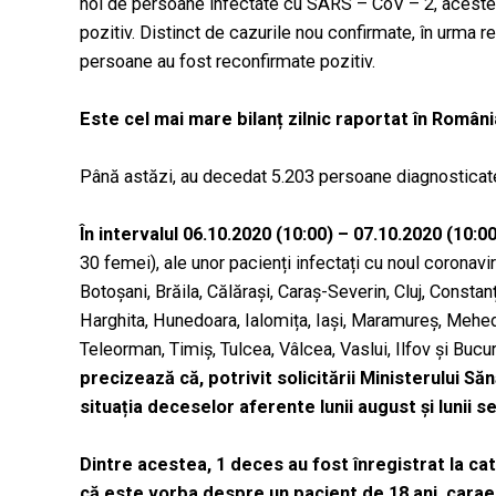
noi de persoane infectate cu SARS – CoV – 2, acestea 
pozitiv. Distinct de cazurile nou confirmate, în urma re
persoane au fost reconfirmate pozitiv.
Este cel mai mare bilanț zilnic raportat în Român
Până astăzi, au decedat 5.203 persoane diagnostica
În intervalul 06.10.2020 (10:00) – 07.10.2020 (10:
30 femei), ale unor pacienți infectați cu noul coronaviru
Botoșani, Brăila, Călărași, Caraș-Severin, Cluj, Constanț
Harghita, Hunedoara, Ialomița, Iași, Maramureș, Mehed
Teleorman, Timiș, Tulcea, Vâlcea, Vaslui, Ilfov și Bucu
precizează că, potrivit solicitării Ministerului Să
situația deceselor aferente lunii august și lunii s
Dintre acestea, 1 deces au fost înregistrat la c
că este vorba despre un pacient de 18 ani, carae