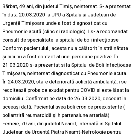
Bărbat, 49 ani, din judetul Timiș, neinternat. S- a prezentat
în data 20.03.2020 la UPU a Spitalului Județean de
Urgență Timișoara unde a fost diagnosticat cu
Pneumonie acută (clinc si radiologic). I s- a recomandat
consult de specialitate la spitalul de boli infecțioase.
Conform pacientului , acesta nu a călătorit în străinătate
și nici nu a fost contact al unei persoane pozitive. În
21.03.2020 s-a prezentat si la Spitalul de Boli Infecțioase
Timișoara, neinternat diagnosticat cu Pneumonie acuta.
În 24.03.2020, stare deteriorată solicită ambulanță, i se
recoltează proba de exudat pentru COVID si este lăsat la
domiciliu. Confirmat pe data de 26.03.2020, decedat în
aceeași dată. Pacientul avea boli cronice preexistente (
poliartrită reumatoidă și hipertensiune arterială)
Femeie, 70 ani, din judetul Neamt, internată în Spitalul
Județean de Urgență Piatra Neamt-Nefrologie pentru