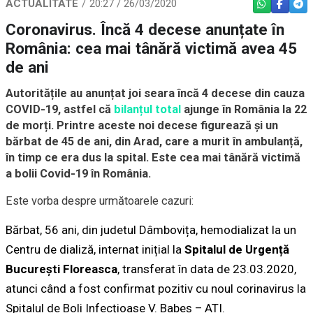
ACTUALITATE
20:27 / 26/03/2020
WHATSAPP
FACEBO
TEL
Coronavirus. Încă 4 decese anunțate în
România: cea mai tânără victimă avea 45
de ani
Autoritățile au anunțat joi seara încă 4 decese din cauza
COVID-19, astfel că
bilanțul total
ajunge în România la 22
de morți. Printre aceste noi decese figurează și un
bărbat de 45 de ani, din Arad, care a murit în ambulanță,
în timp ce era dus la spital. Este cea mai tânără victimă
a bolii Covid-19 în România.
Este vorba despre următoarele cazuri:
Bărbat, 56 ani, din judetul Dâmbovița, hemodializat la un
Centru de dializă, internat inițial la
Spitalul de Urgență
București Floreasca
, transferat în data de 23.03.2020,
atunci când a fost confirmat pozitiv cu noul corinavirus la
Spitalul de Boli Infecțioase V. Babeș – ATI.