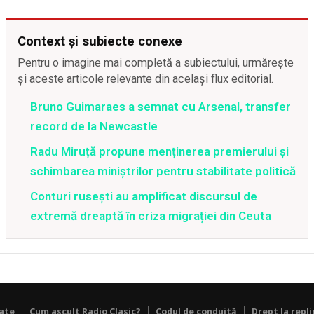
Context și subiecte conexe
Pentru o imagine mai completă a subiectului, urmărește
și aceste articole relevante din același flux editorial.
Bruno Guimaraes a semnat cu Arsenal, transfer
record de la Newcastle
Radu Miruță propune menținerea premierului și
schimbarea miniștrilor pentru stabilitate politică
Conturi rusești au amplificat discursul de
extremă dreaptă în criza migrației din Ceuta
tate
Cum ascult Radio Clasic?
Codul de conduită
Drept la repli