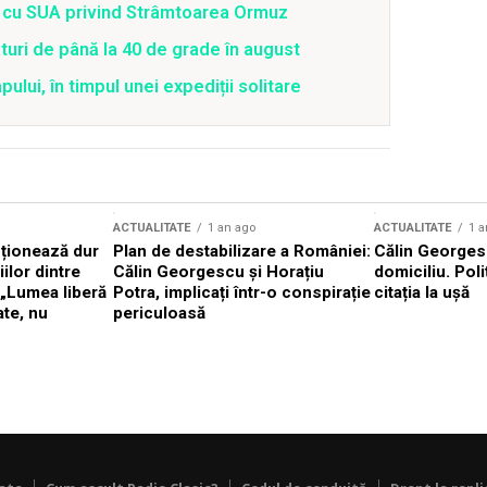
rd cu SUA privind Strâmtoarea Ormuz
uri de până la 40 de grade în august
lui, în timpul unei expediții solitare
ACTUALITATE
1 an ago
ACTUALITATE
1 a
cționează dur
Plan de destabilizare a României:
Călin Georgesc
ilor dintre
Călin Georgescu și Horațiu
domiciliu. Poli
 „Lumea liberă
Potra, implicați într-o conspirație
citația la ușă
ate, nu
periculoasă