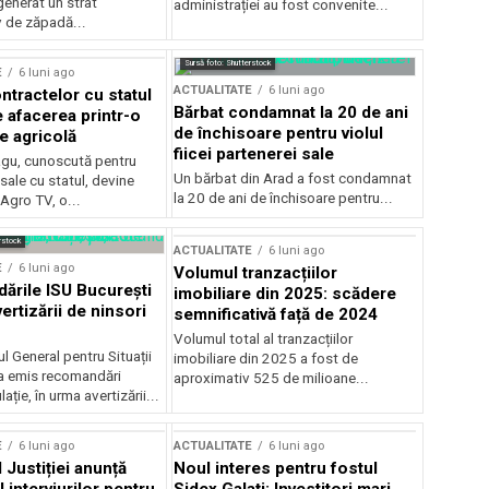
generat un strat
administrației au fost convenite...
v de zăpadă...
Sursă foto: Shutterstock
E
6 luni ago
ACTUALITATE
6 luni ago
ntractelor cu statul
Bărbat condamnat la 20 de ani
e afacerea printr-o
de închisoare pentru violul
e agricolă
fiicei partenerei sale
gu, cunoscută pentru
Un bărbat din Arad a fost condamnat
sale cu statul, devine
la 20 de ani de închisoare pentru...
 Agro TV, o...
rstock
ACTUALITATE
6 luni ago
E
6 luni ago
Volumul tranzacțiilor
rile ISU București
imobiliare din 2025: scădere
ertizării de ninsori
semnificativă față de 2024
Volumul total al tranzacțiilor
l General pentru Situații
imobiliare din 2025 a fost de
a emis recomandări
aproximativ 525 de milioane...
ție, în urma avertizării...
E
6 luni ago
ACTUALITATE
6 luni ago
 Justiției anunță
Noul interes pentru fostul