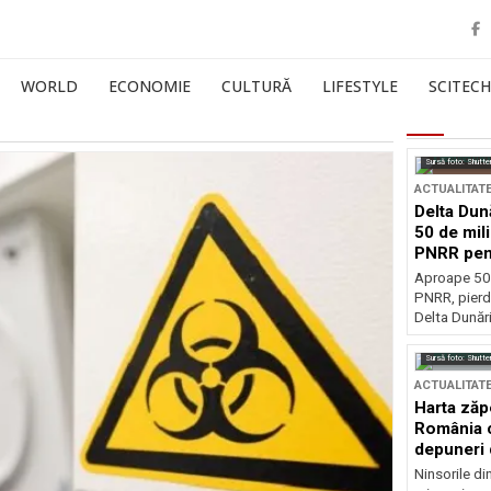
WORLD
ECONOMIE
CULTURĂ
LIFESTYLE
SCITECH
Sursă foto: Shutte
ACTUALITAT
Delta Dun
50 de mil
PNRR pen
esențiale
Aproape 50 
PNRR, pierdu
Delta Dunării
Sursă foto: Shutte
ACTUALITAT
Harta zăp
România c
depuneri 
Ninsorile di