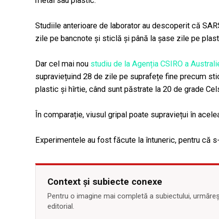
metal sau plastic.
Studiile anterioare de laborator au descoperit că SAR
zile pe bancnote și sticlă și până la șase zile pe plasti
Dar cel mai nou
studiu de la Agenția CSIRO a Australi
supraviețuind 28 de zile pe suprafețe fine precum stic
plastic și hîrtie, când sunt păstrate la 20 de grade C
În comparație, viusul gripal poate supraviețui în acel
Experimentele au fost făcute la întuneric, pentru că s
Context și subiecte conexe
Pentru o imagine mai completă a subiectului, urmărește
editorial.