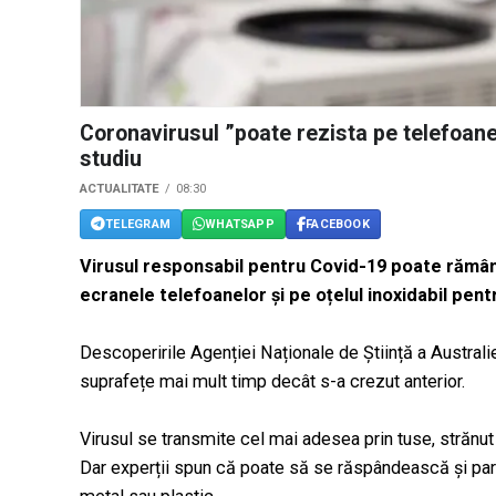
Coronavirusul ”poate rezista pe telefoane
studiu
ACTUALITATE
08:30
TELEGRAM
WHATSAPP
FACEBOOK
Virusul responsabil pentru Covid-19 poate rămâ
ecranele telefoanelor și pe oțelul inoxidabil pent
Descoperirile Agenției Naționale de Știință a Austra
suprafețe mai mult timp decât s-a crezut anterior.
Virusul se transmite cel mai adesea prin tuse, strănut 
Dar experții spun că poate să se răspândească și par