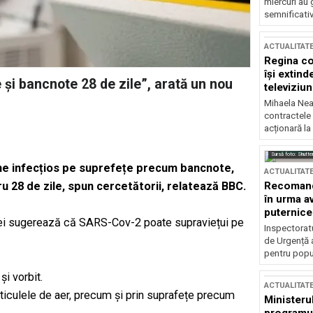
miercuri au 
semnificati
ACTUALITAT
Regina co
își extind
 și bancnote 28 de zile”, arată un nou
televiziun
Mihaela Nea
contractele 
acționară la
Sursă foto: Shutte
ne infecțios pe suprefețe precum bancnote,
ACTUALITAT
Recomandă
ru 28 de zile, spun cercetătorii, relatează
BBC.
în urma av
puternice
liei sugerează că SARS-Cov-2 poate supraviețui pe
Inspectoratu
de Urgență 
pentru popula
și vorbit.
ACTUALITAT
ticulele de aer, precum și prin suprafețe precum
Ministerul