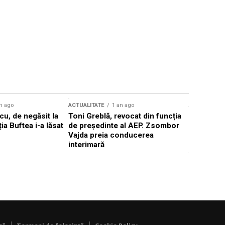
n ago
ACTUALITATE
1 an ago
ACTUALITATE
u, de negăsit la
Toni Greblă, revocat din funcția
Ilie Boloj
ția Buftea i-a lăsat
de președinte al AEP. Zsombor
alegerilor
Vajda preia conducerea
constituți
interimară
concentră
viitoarelo