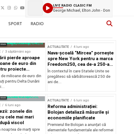
LIVE RADIO CLASIC FM
George Michael, Elton John - Don
SPORT
RADIO
rstock
ACTUALITATE
4 luni ago
E
3 săptămâni ago
Nava-școală “Mircea” pornește
ării pierde aproape
spre New York pentru a marca
ioane de euro din
Freedom250, cea de-a 250-a
tru proiecte
aniversare a Statelor Unite
În contextul în care Statele Unite se
de milioane de euro din
pregătesc să sărbătorească 250 de
ți pentru Delta Dunării
ani de...
...
rstock
ACTUALITATE
6 luni ago
E
6 luni ago
Reforma administrației:
ezii: zonele din
Bolojan detaliază măsurile și
u cele mai mari
economiile planificate
după viscol
Premierul Ilie Bolojan a anunțat că
n noaptea de marți spre
elementele fundamentale ale reformei