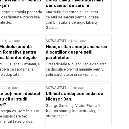
 interviurilor pentru
Sidex Galați: Investitori mari
-șefi
cer caietul de sarcini
stiției a stabilit perioada
Mai mulți investitori au solicitat
i desfășurate interviurile
caietul de sarcini pentru licitația
ile de...
combinatului siderurgic Liberty
Galați,...
E
6 luni ago
ACTUALITATE
6 luni ago
 Mediului anunță
Nicușor Dan anunță amânarea
n Romsilva pentru
discuțiilor despre șefii
 tăierilor ilegale
parchetelor
iului, Diana Buzoianu, a
Președintele Nicușor Dan a declarat
 speră ca săptămâna
că discuțiile privind numirile pentru
fie adoptată...
șefii parchetelor și serviciilor...
E
1 an ago
ACTUALITATE
1 an ago
te poți numi deștept
Ultimul sondaj comandat de
u că ai studii
Nicușor Dan
e!?
George Simion și Victor Ponta, în
fruntea sondajelor pentru alegerile
rvegia vs. România: De
prezidențiale ...
le superioare fac
 mentalitatea civică...