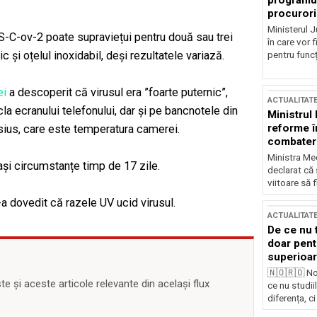
programul
procurori
Ministerul Ju
S-C-ov-2 poate supraviețui pentru două sau trei
în care vor f
c și oțelul inoxidabil, deși rezultatele variază.
pentru funcți
ei
a descoperit că virusul era ”foarte puternic”,
ACTUALITAT
la ecranului telefonului, dar și pe bancnotele din
Ministrul
reforme î
elsius, care este temperatura camerei.
combaterea
Ministra Med
eași circumstanțe timp de 17 zile.
declarat că
viitoare să 
-a dovedit că razele UV ucid virusul.
ACTUALITAT
De ce nu 
doar pentr
superioar
🇳🇴🇷🇴 No
 și aceste articole relevante din același flux
ce nu studii
diferența, ci