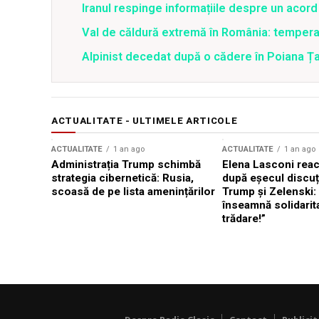
Iranul respinge informațiile despre un aco
Val de căldură extremă în România: temperat
Alpinist decedat după o cădere în Poiana Țapu
ACTUALITATE - ULTIMELE ARTICOLE
ACTUALITATE
1 an ago
ACTUALITATE
1 an ago
Administrația Trump schimbă
Elena Lasconi rea
strategia cibernetică: Rusia,
după eșecul discuți
scoasă de pe lista amenințărilor
Trump și Zelenski:
înseamnă solidarit
trădare!”