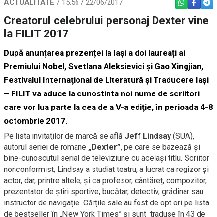
ACTUALITATE
15:56 / 22/06/2017
WHATSAPP
FACEBO
TEL
Creatorul celebrului personaj Dexter vine
la FILIT 2017
După anunțarea prezenței la Iași a doi laureați ai
Premiului Nobel, Svetlana Aleksievici și Gao Xingjian,
Festivalul Internaţional de Literatură şi Traducere Iaşi
– FILIT va aduce la cunostinta noi nume de scriitori
care vor lua parte la cea de a V-a ediţie, în perioada 4-8
octombrie 2017.
Pe lista invitaţilor de marcă se află
Jeff Lindsay
(SUA),
autorul seriei de romane
„Dexter”
, pe care se bazează şi
bine-cunoscutul serial de televiziune cu acelaşi titlu. Scriitor
nonconformist, Lindsay a studiat teatru, a lucrat ca regizor și
actor, dar, printre altele, și ca profesor, cântăreț, compozitor,
prezentator de știri sportive, bucătar, detectiv, grădinar sau
instructor de navigație. Cărțile sale au fost de opt ori pe lista
de bestseller în „New York Times” și sunt traduse în 43 de