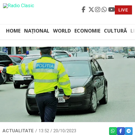
LIVE
HOME
NAȚIONAL
WORLD
ECONOMIE
CULTURĂ
L
ACTUALITATE
13:52 / 20/10/2023
WHATSAPP
FACEBO
TEL