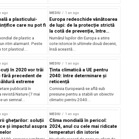
n ago
MEDIU
1 an ago
ală a plasticului-
Europa redeschide vânătoarea
ințifice care nu pot fi
de lupi: de la protecție strictă
la cotă de prevenție, între
conservare și conflict
ndial de plastic a
Numărul lupilor din Europa a atins
-un ritm alarmant. Peste
cote istorice în ultimele două decenii,
 tot plasticul...
însă această...
n ago
MEDIU
1 an ago
cuți în 2020 vor trăi
Ținta climatică a UE pentru
c fără precedent de
2040: între determinare și
 căldură extreme
reticență
tare publicată în
Comisia Europeană se află sub
 revistă Nature (7 mai
presiune pentru a stabili un obiectiv
e un semnal...
climatic pentru 2040...
n ago
MEDIU
1 an ago
ii ghețarilor: soluții
Clima mondială în pericol:
ce și impactul asupra
2024, anul cu cele mai ridicate
melor
temperaturi din istorie