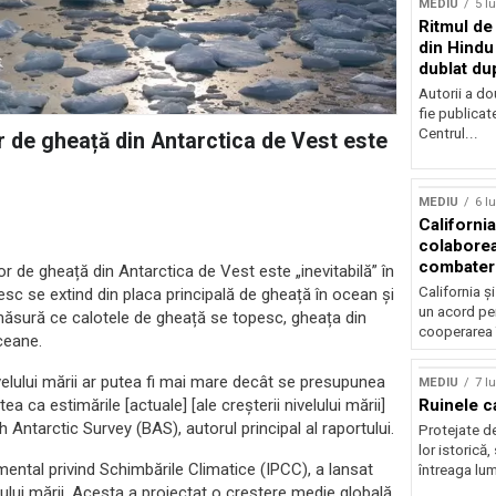
MEDIU
5 l
Ritmul de 
din Hindu
dublat du
Autorii a do
fie publicat
Centrul...
or de gheață din Antarctica de Vest este
Sursă foto: Shutte
MEDIU
6 l
California
colabore
combater
r de gheață din Antarctica de Vest este „inevitabilă” în
climatice
California ș
sc se extind din placa principală de gheață în ocean și
un acord pen
e măsură ce calotele de gheață se topesc, gheața din
cooperarea 
ceane.
velului mării ar putea fi mai mare decât se presupunea
MEDIU
7 l
Ruinele c
a ca estimările [actuale] [ale creșterii nivelului mării]
sh Antarctic Survey (BAS), autorul principal al raportului.
Protejate d
lor istorică,
ental privind Schimbările Climatice (IPCC), a lansat
întreaga lum
lului mării. Acesta a proiectat o creștere medie globală