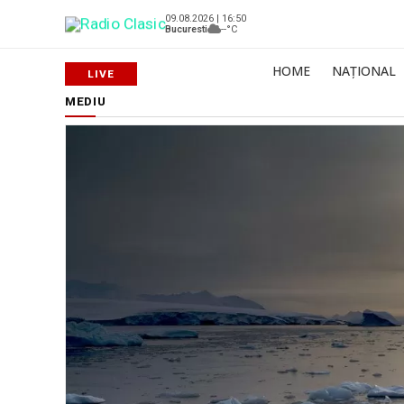
09.08.2026 | 16:50
Bucuresti
--°C
HOME
NAȚIONAL
MEDIU