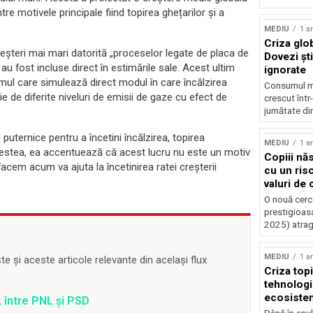
tre motivele principale fiind topirea ghețarilor și a
MEDIU
1 a
Criza glob
eșteri mai mari datorită „proceselor legate de placa de
Dovezi ști
u fost incluse direct în estimările sale. Acest ultim
ignorate
imul care simulează direct modul în care încălzirea
Consumul mo
e de diferite niveluri de emisii de gaze cu efect de
crescut într
jumătate din
uternice pentru a încetini încălzirea, topirea
MEDIU
1 a
cestea, ea accentuează că acest lucru nu este un motiv
Copiii năs
 facem acum va ajuta la încetinirea ratei creșterii
cu un ris
valuri de
O nouă cerce
prestigioasa
2025) atrag
MEDIU
1 a
 și aceste articole relevante din același flux
Criza topir
tehnologi
ecosiste
 între PNL și PSD