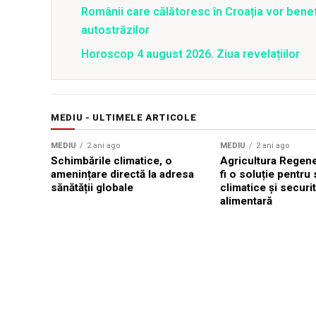
Românii care călătoresc în Croația vor bene
autostrăzilor
Horoscop 4 august 2026. Ziua revelațiilor
MEDIU - ULTIMELE ARTICOLE
MEDIU
2 ani ago
MEDIU
2 ani ago
Schimbările climatice, o
Agricultura Regene
amenințare directă la adresa
fi o soluție pentru
sănătății globale
climatice și securi
alimentară