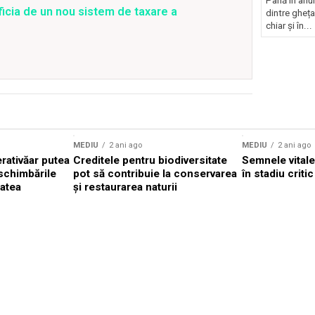
Până în anu
ficia de un nou sistem de taxare a
dintre gheța
chiar și în...
MEDIU
2 ani ago
MEDIU
2 ani ago
rativăar putea
Creditele pentru biodiversitate
Semnele vitale
 schimbările
pot să contribuie la conservarea
în stadiu critic
tatea
și restaurarea naturii