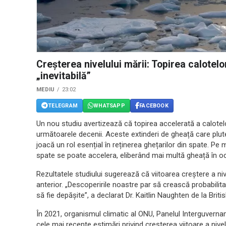
Creșterea nivelului mării: Topirea calotel
„inevitabilă”
MEDIU
23:02
TELEGRAM
WHATSAPP
FACEBOOK
Un nou studiu avertizează că topirea accelerată a calotelo
următoarele decenii. Aceste extinderi de gheață care plute
joacă un rol esențial în reținerea ghețarilor din spate. P
spate se poate accelera, eliberând mai multă gheață în o
Rezultatele studiului sugerează că viitoarea creștere a ni
anterior. „Descoperirile noastre par să crească probabilitate
să fie depășite”, a declarat Dr. Kaitlin Naughten de la Briti
În 2021, organismul climatic al ONU, Panelul Interguvernam
cele mai recente estimări privind creșterea viitoare a nive