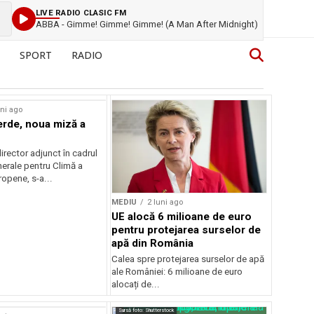
LIVE RADIO CLASIC FM
ABBA - Gimme! Gimme! Gimme! (A Man After Midnight)
SPORT
RADIO
uni ago
erde, noua miză a
irector adjunct în cadrul
nerale pentru Climă a
opene, s-a...
MEDIU
2 luni ago
UE alocă 6 milioane de euro
pentru protejarea surselor de
apă din România
Calea spre protejarea surselor de apă
ale României: 6 milioane de euro
alocați de...
Sursă foto: Shutterstock