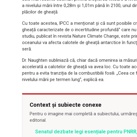
a nivelului mării între 0,28m și 1,01m până în 2100, unul din
plăcilor de gheață.
Cu toate acestea, IPCC a menționat și că sunt posibile cr
gheață caracterizate de o incertitudine profundă” care nu a
studiu, publicat în revista Nature Climate Change, este pr
oceanului va afecta calotele de gheață antarctice în funcți
seră.
Dr. Naughten subliniază că, chiar dacă omenirea ia măsuri p
accelerată a calotelor de gheață va avea loc. Cu toate a
pentru a evita tranziția de la combustibilii fosili. „Ceea ce
nivelului mării pe termen lung”, explică ea.
Context și subiecte conexe
Pentru o imagine mai completă a subiectului, urmărește
editorial.
Senatul dezbate legi esențiale pentru PNRR,