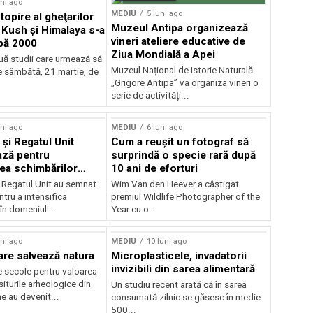
uni ago
MEDIU
5 luni ago
topire al gheţarilor
Muzeul Antipa organizează
 Kush şi Himalaya s-a
vineri ateliere educative de
pă 2000
Ziua Mondială a Apei
uă studii care urmează să
Muzeul Național de Istorie Naturală
e sâmbătă, 21 martie, de
„Grigore Antipa” va organiza vineri o
serie de activități...
rstock
uni ago
MEDIU
6 luni ago
 și Regatul Unit
Cum a reușit un fotograf să
ază pentru
surprindă o specie rară după
ea schimbărilor
10 ani de eforturi
i Regatul Unit au semnat
Wim Van den Heever a câștigat
tru a intensifica
premiul Wildlife Photographer of the
în domeniul...
Year cu o...
uni ago
MEDIU
10 luni ago
are salvează natura
Microplasticele, invadatorii
invizibili din sarea alimentară
e secole pentru valoarea
 siturile arheologice din
Un studiu recent arată că în sarea
e au devenit...
consumată zilnic se găsesc în medie
500...