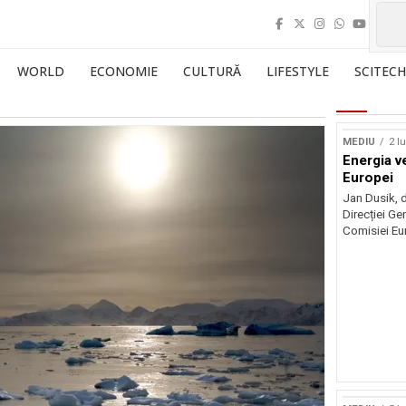
WORLD
ECONOMIE
CULTURĂ
LIFESTYLE
SCITECH
MEDIU
2 l
Energia v
Europei
Jan Dusik, d
Direcției Ge
Comisiei Eur