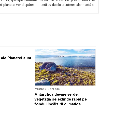
l 2100, aproape jumătate
Nivelurile record de gaze cu efect de
rii planetei vor dispărea,
seră au dus la creșterea alarmantă a...
MEDIU
2 an
 ale Planetei sunt
Academici
impactul n
avionul as
continuă 
MEDIU
2 ani ago
Antarctica devine verde:
vegetația se extinde rapid pe
fondul încălzirii climatice