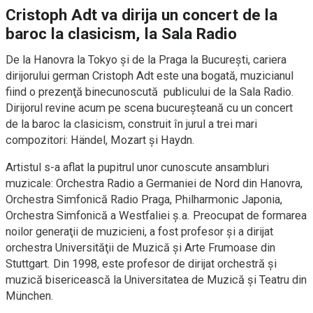
Cristoph Adt va dirija un concert de la
baroc la clasicism, la Sala Radio
De la Hanovra la Tokyo şi de la Praga la Bucureşti, cariera
dirijorului german Cristoph Adt este una bogată, muzicianul
fiind o prezenţă binecunoscută publicului de la Sala Radio.
Dirijorul revine acum pe scena bucureșteană cu un concert
de la baroc la clasicism, construit în jurul a trei mari
compozitori: Händel, Mozart și Haydn.
Artistul s-a aflat la pupitrul unor cunoscute ansambluri
muzicale: Orchestra Radio a Germaniei de Nord din Hanovra,
Orchestra Simfonică Radio Praga, Philharmonic Japonia,
Orchestra Simfonică a Westfaliei ș.a. Preocupat de formarea
noilor generaţii de muzicieni, a fost profesor şi a dirijat
orchestra Universităţii de Muzică şi Arte Frumoase din
Stuttgart. Din 1998, este profesor de dirijat orchestră şi
muzică bisericească la Universitatea de Muzică şi Teatru din
München.