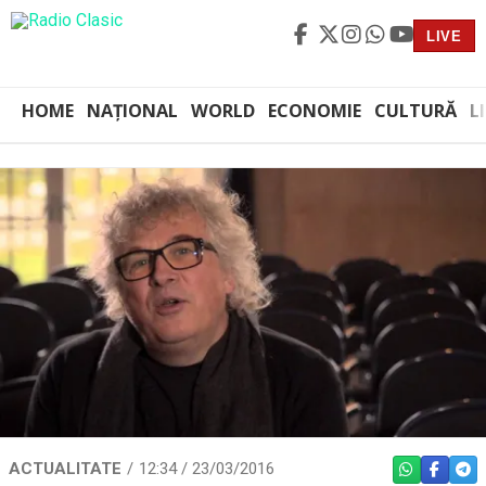
LIVE
HOME
NAȚIONAL
WORLD
ECONOMIE
CULTURĂ
L
ACTUALITATE
12:34 / 23/03/2016
WHATSAPP
FACEBO
TEL