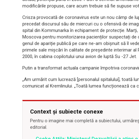
modificările propuse, care acum trebuie să fie supuse vot
Crisza provocată de coronavirus este un nou câmp de luptă 
precedat discursul său de miercuri cu o ofensivă de imagin
spital din Kommunarka în echipament de protecție. Marți, lid
Moscova pentru monitorizarea pacienților suspectați de 
genul de apariție publică pe care ne-am obișnuit să îl ved
primele sale mișcări în calitate de președinte interimar al 
2000, în cabina copilotului unui avion de luptă Su -27 Jet.
Putin a transformat actuala campanie împotriva coronaviru
„Am urmărit cum lucrează [personalul spitalului], toată lumea
comunicat al Kremlinului. „Toată lumea funcționează ca ce
Context și subiecte conexe
Pentru o imagine mai completă a subiectului, urmărește
editorial.
Cseke Attila: Ministerul Dezvoltării a atins