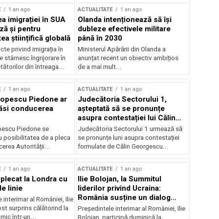
E
1 an ago
ACTUALITATE
1 an ago
a imigrației în SUA
Olanda intenționează să își
ză și pentru
dubleze efectivele militare
a științifică globală
până în 2030
cte privind imigrația în
Ministerul Apărării din Olanda a
e stârnesc îngrijorare în
anunțat recent un obiectiv ambițios
tătorilor din întreaga...
de a mai mult...
E
1 an ago
ACTUALITATE
1 an ago
Popescu Piedone ar
Judecătoria Sectorului 1,
ăsi conducerea
așteptată să se pronunțe
asupra contestației lui Călin
Georgescu privind controlul
pescu Piedone se
Judecătoria Sectorului 1 urmează să
judiciar
 posibilitatea de a pleca
se pronunțe luni asupra contestației
erea Autorității...
formulate de Călin Georgescu...
E
1 an ago
ACTUALITATE
1 an ago
 plecat la Londra cu
Ilie Bolojan, la Summitul
e linie
liderilor privind Ucraina:
România susține un dialog
 interimar al României, Ilie
transatlantic pentru securitate
ost surprins călătorind la
Președintele interimar al României, Ilie
și stabilitate
ic într-un...
Bolojan, participă duminică la