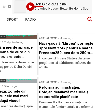
LIVE RADIO CLASIC FM
Crowded House - Better Be Home Soon
SPORT
RADIO
rstock
ACTUALITATE
4 luni ago
E
2 săptămâni ago
Nava-școală “Mircea” pornește
ării pierde aproape
spre New York pentru a marca
ioane de euro din
Freedom250, cea de-a 250-a
tru proiecte
aniversare a Statelor Unite
În contextul în care Statele Unite se
de milioane de euro din
pregătesc să sărbătorească 250 de
ți pentru Delta Dunării
ani de...
...
rstock
ACTUALITATE
5 luni ago
E
5 luni ago
Reforma administrației:
ezii: zonele din
Bolojan detaliază măsurile și
u cele mai mari
economiile planificate
după viscol
Premierul Ilie Bolojan a anunțat că
n noaptea de marți spre
elementele fundamentale ale reformei