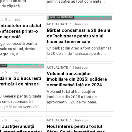
generat un strat
administrației au fost convenite...
v de zăpadă...
Sursă foto: Shutterstock
E
5 luni ago
ACTUALITATE
5 luni ago
ntractelor cu statul
Bărbat condamnat la 20 de ani
e afacerea printr-o
de închisoare pentru violul
e agricolă
fiicei partenerei sale
gu, cunoscută pentru
Un bărbat din Arad a fost condamnat
sale cu statul, devine
la 20 de ani de închisoare pentru...
 Agro TV, o...
rstock
ACTUALITATE
5 luni ago
E
5 luni ago
Volumul tranzacțiilor
rile ISU București
imobiliare din 2025: scădere
ertizării de ninsori
semnificativă față de 2024
Volumul total al tranzacțiilor
l General pentru Situații
imobiliare din 2025 a fost de
a emis recomandări
aproximativ 525 de milioane...
ție, în urma avertizării...
E
5 luni ago
ACTUALITATE
6 luni ago
 Justiției anunță
Noul interes pentru fostul