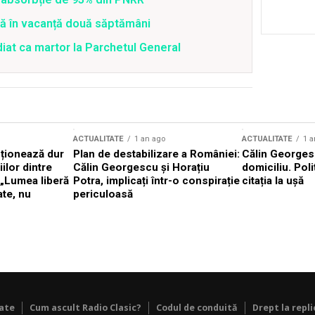
tră în vacanță două săptămâni
diat ca martor la Parchetul General
ACTUALITATE
1 an ago
ACTUALITATE
1 a
cționează dur
Plan de destabilizare a României:
Călin Georgesc
ilor dintre
Călin Georgescu și Horațiu
domiciliu. Poli
 „Lumea liberă
Potra, implicați într-o conspirație
citația la ușă
ate, nu
periculoasă
tate
Cum ascult Radio Clasic?
Codul de conduită
Drept la repli