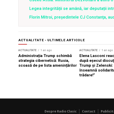
Legea integrității se amână, iar deputații in
Florin Mitroi, preşedintele CJ Constanţa, au
ACTUALITATE - ULTIMELE ARTICOLE
ACTUALITATE
1 an ago
ACTUALITATE
1 an ago
Administrația Trump schimbă
Elena Lasconi rea
strategia cibernetică: Rusia,
după eșecul discuți
scoasă de pe lista amenințărilor
Trump și Zelenski:
înseamnă solidarit
trădare!”
Despre Radio Clasic
Contact
Publici