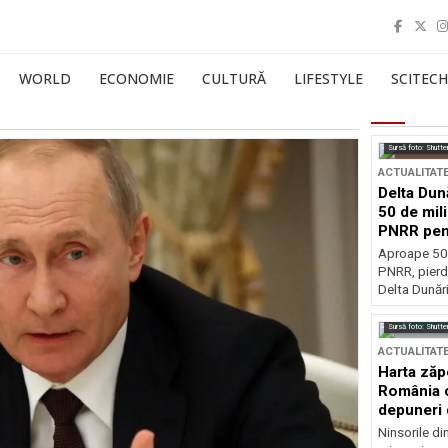
WORLD
ECONOMIE
CULTURĂ
LIFESTYLE
SCITECH
Sursă foto: Shutte
ACTUALITAT
Delta Dun
50 de mil
PNRR pen
esențiale
Aproape 50 
PNRR, pierdu
Delta Dunării
Sursă foto: Shutte
ACTUALITAT
Harta zăp
România c
depuneri 
Ninsorile di