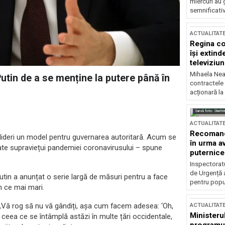
miercuri au 
semnificati
ACTUALITAT
Regina co
își extind
televiziun
Mihaela Nea
Putin de a se menține la putere până în
contractele 
acționară la
Sursă foto: Shutte
ACTUALITAT
Recomandă
r lideri un model pentru guvernarea autoritară. Acum se
în urma av
ate supraviețui pandemiei coronavirusului – spune
puternice
Inspectoratu
de Urgență 
Putin a anunțat o serie largă de măsuri pentru a face
pentru popula
în ce mai mari.
. „Vă rog să nu vă gândiți, așa cum facem adesea: ‘Oh,
ACTUALITAT
Ministerul
 ceea ce se întâmplă astăzi în multe țări occidentale,