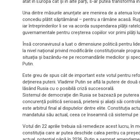
atât în Europa cât și în alte părți, s-ar putea transforma în 
Una dintre măsurile anunțate are menirea de a atenua lov
concediu plătit săptămânal – pentru a rămâne acasă. Rușii 
iar întreprinderilor li se va acorda suspendarea plății ratelor
guvernamentale pentru creșterea copiilor vor primi plăți l
Însă coronavirusul a luat o dimensiune politică pentru li
la nivel național privind modificările constituționale pro
situația și bazându-ne pe recomandările medicilor și speci
Putin.
Este greu de spus cât de important este votul pentru refor
deținerea puterii. Vladimir Putin se află la putere de două
lăsând Rusia cu o posibilă criză succesorală.
Sistemul de democrație din Rusia se bazează pe puterea 
concurență politică serioasă, prietenii și aliații săi cont
este arbitrul final al disputelor dintre elite. Constituția ac
mandatului său actual, ceea ce înseamnă că sistemul pe 
Votul din 22 aprilie trebuia să remedieze acest lucru, în 
constituția care ar putea deschide calea pentru ca preșe
actual, potențial până în 2036. Putin a semnat amendament