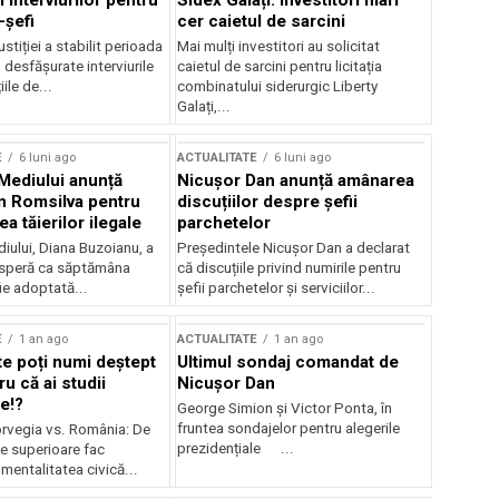
 interviurilor pentru
Sidex Galați: Investitori mari
-șefi
cer caietul de sarcini
stiției a stabilit perioada
Mai mulți investitori au solicitat
i desfășurate interviurile
caietul de sarcini pentru licitația
ile de...
combinatului siderurgic Liberty
Galați,...
E
6 luni ago
ACTUALITATE
6 luni ago
 Mediului anunță
Nicușor Dan anunță amânarea
n Romsilva pentru
discuțiilor despre șefii
 tăierilor ilegale
parchetelor
iului, Diana Buzoianu, a
Președintele Nicușor Dan a declarat
 speră ca săptămâna
că discuțiile privind numirile pentru
fie adoptată...
șefii parchetelor și serviciilor...
E
1 an ago
ACTUALITATE
1 an ago
te poți numi deștept
Ultimul sondaj comandat de
u că ai studii
Nicușor Dan
e!?
George Simion și Victor Ponta, în
fruntea sondajelor pentru alegerile
rvegia vs. România: De
prezidențiale ...
le superioare fac
 mentalitatea civică...