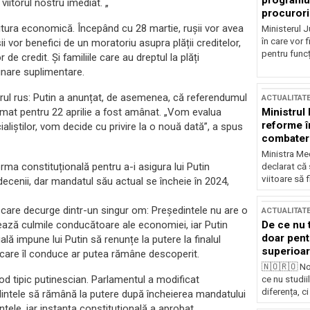
programul
viitorul nostru imediat. „
procurori
itura economică. Începând cu 28 martie, rușii vor avea
Ministerul Ju
în care vor f
vor benefici de un moratoriu asupra plății creditelor,
pentru funcți
 de credit. Și familiile care au dreptul la plăți
unare suplimentare.
derul rus: Putin a anunțat, de asemenea, că referendumul
ACTUALITAT
gramat pentru 22 aprilie a fost amânat. „Vom evalua
Ministrul
reforme î
aliștilor, vom decide cu privire la o nouă dată”, a spus
combaterea
Ministra Med
ma constituțională pentru a-i asigura lui Putin
declarat că
viitoare să 
 decenii, dar mandatul său actual se încheie în 2024,
care decurge dintr-un singur om: Președintele nu are o
ACTUALITAT
rolează culmile conducătoare ale economiei, iar Putin
De ce nu 
doar pentr
tuală impune lui Putin să renunțe la putere la finalul
superioar
care îl conduce ar putea rămâne descoperit.
🇳🇴🇷🇴 No
mod tipic putinescian. Parlamentul a modificat
ce nu studii
diferența, ci
dintele să rămână la putere după încheierea mandatului
ele, iar instanța constituțională a aprobat