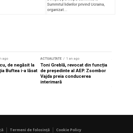
Summitul liderilor privind Ucraina,
organizat...
n ago
ACTUALITATE
1 an ago
ACTUALITATE
u, de negăsit la
Toni Greblă, revocat din funcția
Ilie Boloj
ția Buftea i-a lăsat
de președinte al AEP. Zsombor
alegerilor
Vajda preia conducerea
constituți
interimară
concentră
viitoarelo
că
Termeni de folosință
Cookie Policy