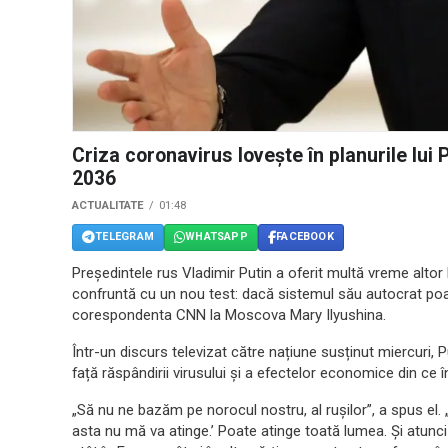
Criza coronavirus lovește în planurile lui 
2036
ACTUALITATE
01:48
TELEGRAM
WHATSAPP
FACEBOOK
Președintele rus Vladimir Putin a oferit multă vreme alto
confruntă cu un nou test: dacă sistemul său autocrat po
corespondenta CNN la Moscova Mary Ilyushina.
Într-un discurs televizat către națiune susținut miercuri, 
față răspândirii virusului și a efectelor economice din ce 
„Să nu ne bazăm pe norocul nostru, al rușilor”, a spus el
asta nu mă va atinge.’ Poate atinge toată lumea. Și atunci