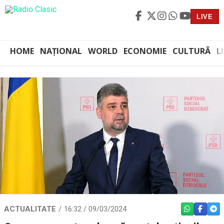
LIVE
HOME
NAȚIONAL
WORLD
ECONOMIE
CULTURĂ
L
ACTUALITATE
16:32 / 09/03/2024
WHATSAPP
FACEBO
TEL