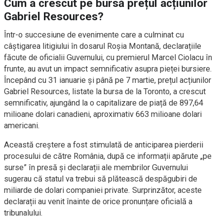
Cum a crescut pe bursă prețul acțiunilor
Gabriel Resources?
Într-o succesiune de evenimente care a culminat cu
câștigarea litigiului în dosarul Roșia Montană, declarațiile
făcute de oficialii Guvernului, cu premierul Marcel Ciolacu în
frunte, au avut un impact semnificativ asupra pieței bursiere.
Începând cu 31 ianuarie și până pe 7 martie, prețul acțiunilor
Gabriel Resources, listate la bursa de la Toronto, a crescut
semnificativ, ajungând la o capitalizare de piață de 897,64
milioane dolari canadieni, aproximativ 663 milioane dolari
americani.
Această creștere a fost stimulată de anticiparea pierderii
procesului de către România, după ce informații apărute „pe
surse” în presă și declarații ale membrilor Guvernului
sugerau că statul va trebui să plătească despăgubiri de
miliarde de dolari companiei private. Surprinzător, aceste
declarații au venit înainte de orice pronunțare oficială a
tribunalului.