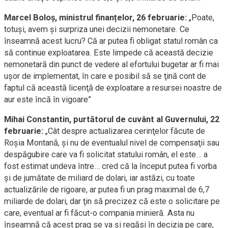
Marcel Boloș, ministrul finanțelor, 26 februarie:
„Poate,
totuși, avem și surpriza unei decizii nemonetare. Ce
înseamnă acest lucru? Că ar putea fi obligat statul român ca
să continue exploatarea. Este limpede că această decizie
nemonetară din punct de vedere al efortului bugetar ar fi mai
uşor de implementat, în care e posibil să se ţină cont de
faptul că această licenţă de exploatare a resursei noastre de
aur este încă în vigoare”
Mihai Constantin, purtătorul de cuvânt al Guvernului, 22
februarie:
„Cât despre actualizarea cerinţelor făcute de
Roşia Montană, şi nu de eventualul nivel de compensaţii sau
despăgubire care va fi solicitat statului român, el este… a
fost estimat undeva între… cred că la început putea fi vorba
şi de jumătate de miliard de dolari, iar astăzi, cu toate
actualizările de rigoare, ar putea fi un prag maximal de 6,7
miliarde de dolari, dar ţin să precizez că este o solicitare pe
care, eventual ar fi făcut-o compania minieră. Asta nu
înseamnă că acest prag se va şi regăsi în decizia pe care,