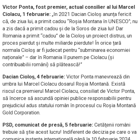
Victor Ponta, fost premier, actual consilier al lui Marcel
Ciolacu, 1 februarie:
„In 2021 Dacian Cioloș anunța fericit
că, de ziua lui, a primit cadou “Roșia Montana în UNESCO”; nu
a zis dacă a primit cadou și de la Soros de ziua lui! Dar
Romania a primit “cadou” de la Cioloș un proiect distrus, un
proces pierdut și multe miliarde pierdute! În orice țară
normala Cioloș ar fi judecat pentru “subminarea economiei
naționale” – dar în Romania îl punem pe Ciolacu (și
contribuabilii români) să plătească!”
Dacian Cioloș, 4 februarie:
Victor Ponta manevrează din
umbra lui Marcel Ciolacu dosarul Roșia Montană. Există
riscul ca premierul Marcel Ciolacu, consiliat de Victor Ponta,
să încerce să ascundă opiniei publice responsabilii pentru
prejudiciul adus statului român în procesul cu Roșia Montană
Gold Corporation.
PSD, comunicat de presă, 5 februarie:
Cetăţenii români
trebuie să ştie acest lucru! Indiferent de decizia pe care o va
comunica instanţa internaţională până la 10 februarie 2024,