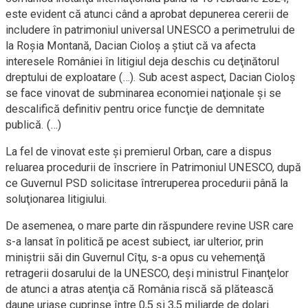
este evident că atunci când a aprobat depunerea cererii de
includere în patrimoniul universal UNESCO a perimetrului de
la Roşia Montană, Dacian Cioloş a ştiut că va afecta
interesele României în litigiul deja deschis cu deţinătorul
dreptului de exploatare (…). Sub acest aspect, Dacian Cioloş
se face vinovat de subminarea economiei naţionale şi se
descalifică definitiv pentru orice funcţie de demnitate
publică. (…)
La fel de vinovat este şi premierul Orban, care a dispus
reluarea procedurii de înscriere în Patrimoniul UNESCO, după
ce Guvernul PSD solicitase întreruperea procedurii până la
soluţionarea litigiului.
De asemenea, o mare parte din răspundere revine USR care
s-a lansat în politică pe acest subiect, iar ulterior, prin
miniştrii săi din Guvernul Cîţu, s-a opus cu vehemenţă
retragerii dosarului de la UNESCO, deşi ministrul Finanţelor
de atunci a atras atenţia că România riscă să plătească
daune uriaşe cuprinse între 0,5 şi 3,5 miliarde de dolari.