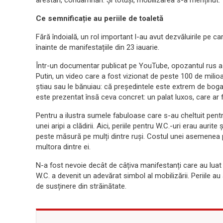
arestări, condamnări. Și totuși, mobilizarea s-a menținut.
Ce semnificație au periile de toaletă
Fără îndoială, un rol important l-au avut dezvăluirile pe ca
înainte de manifestațiile din 23 iauarie.
Într-un documentar publicat pe YouTube, opozantul rus a 
Putin, un video care a fost vizionat de peste 100 de milioa
știau sau le bănuiau: că președintele este extrem de bogat
este prezentat însă ceva concret: un palat luxos, care ar fi 
Pentru a ilustra sumele fabuloase care s-au cheltuit pentru
unei aripi a clădirii. Aici, periile pentru W.C.-uri erau auri
peste măsură pe mulți dintre ruși. Costul unei asemenea p
multora dintre ei.
N-a fost nevoie decât de câțiva manifestanți care au luat
W.C. a devenit un adevărat simbol al mobilizării. Periile au 
de susținere din străinătate.