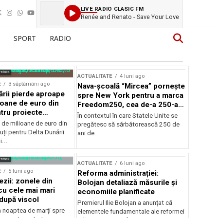
LIVE RADIO CLASIC FM
Renée and Renato - Save Your Love
SPORT
RADIO
rstock
ACTUALITATE
4 luni ago
E
3 săptămâni ago
Nava-școală “Mircea” pornește
ării pierde aproape
spre New York pentru a marca
ioane de euro din
Freedom250, cea de-a 250-a
tru proiecte
aniversare a Statelor Unite
În contextul în care Statele Unite se
de milioane de euro din
pregătesc să sărbătorească 250 de
ți pentru Delta Dunării
ani de...
...
rstock
ACTUALITATE
6 luni ago
E
5 luni ago
Reforma administrației:
ezii: zonele din
Bolojan detaliază măsurile și
u cele mai mari
economiile planificate
după viscol
Premierul Ilie Bolojan a anunțat că
n noaptea de marți spre
elementele fundamentale ale reformei