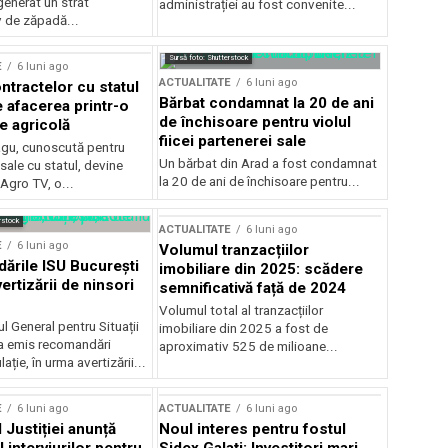
generat un strat
administrației au fost convenite...
v de zăpadă...
Sursă foto: Shutterstock
E
6 luni ago
ACTUALITATE
6 luni ago
ntractelor cu statul
Bărbat condamnat la 20 de ani
e afacerea printr-o
de închisoare pentru violul
e agricolă
fiicei partenerei sale
gu, cunoscută pentru
Un bărbat din Arad a fost condamnat
sale cu statul, devine
la 20 de ani de închisoare pentru...
 Agro TV, o...
rstock
ACTUALITATE
6 luni ago
E
6 luni ago
Volumul tranzacțiilor
rile ISU București
imobiliare din 2025: scădere
ertizării de ninsori
semnificativă față de 2024
Volumul total al tranzacțiilor
l General pentru Situații
imobiliare din 2025 a fost de
a emis recomandări
aproximativ 525 de milioane...
ție, în urma avertizării...
E
6 luni ago
ACTUALITATE
6 luni ago
 Justiției anunță
Noul interes pentru fostul