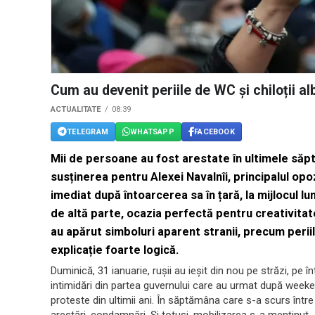
Cum au devenit periile de WC și chiloții alb
ACTUALITATE
08:39
TELEGRAM
WHATSAPP
FACEBOOK
Mii de persoane au fost arestate în ultimele săp
susținerea pentru Alexei Navalnîi, principalul opoza
imediat după întoarcerea sa în țară, la mijlocul lu
de altă parte, ocazia perfectă pentru creativitat
au apărut simboluri aparent stranii, precum periile
explicație foarte logică.
Duminică, 31 ianuarie, rușii au ieșit din nou pe străzi, pe î
intimidări din partea guvernului care au urmat după weeke
proteste din ultimii ani. În săptămâna care s-a scurs într