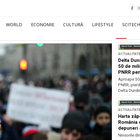
WORLD
ECONOMIE
CULTURĂ
LIFESTYLE
SCITECH
Sursă foto: Shutte
ACTUALITAT
Delta Dun
50 de mil
PNRR pen
esențiale
Aproape 50 
PNRR, pierdu
Delta Dunării
Sursă foto: Shutte
ACTUALITAT
Harta zăp
România c
depuneri 
Ninsorile di