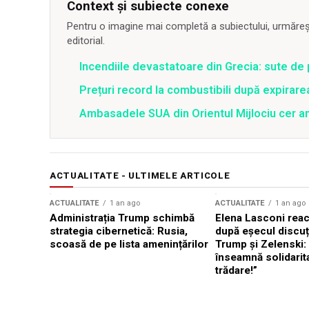
Context și subiecte conexe
Pentru o imagine mai completă a subiectului, urmărește
editorial.
Incendiile devastatoare din Grecia: sute de 
Prețuri record la combustibili după expirar
Ambasadele SUA din Orientul Mijlociu cer a
ACTUALITATE - ULTIMELE ARTICOLE
ACTUALITATE
1 an ago
ACTUALITATE
1 an ago
Administrația Trump schimbă
Elena Lasconi rea
strategia cibernetică: Rusia,
după eșecul discuți
scoasă de pe lista amenințărilor
Trump și Zelenski:
înseamnă solidarit
trădare!”