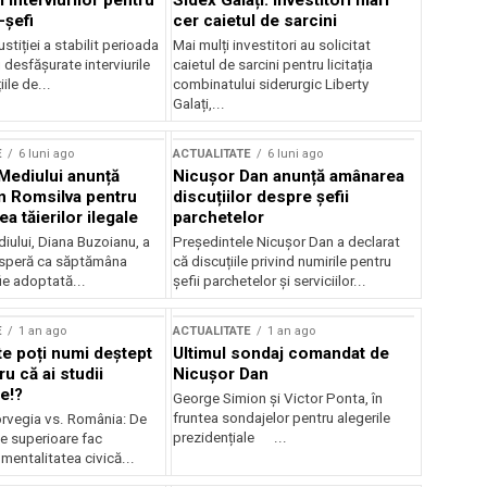
 interviurilor pentru
Sidex Galați: Investitori mari
-șefi
cer caietul de sarcini
stiției a stabilit perioada
Mai mulți investitori au solicitat
i desfășurate interviurile
caietul de sarcini pentru licitația
ile de...
combinatului siderurgic Liberty
Galați,...
E
6 luni ago
ACTUALITATE
6 luni ago
 Mediului anunță
Nicușor Dan anunță amânarea
n Romsilva pentru
discuțiilor despre șefii
 tăierilor ilegale
parchetelor
iului, Diana Buzoianu, a
Președintele Nicușor Dan a declarat
 speră ca săptămâna
că discuțiile privind numirile pentru
fie adoptată...
șefii parchetelor și serviciilor...
E
1 an ago
ACTUALITATE
1 an ago
te poți numi deștept
Ultimul sondaj comandat de
u că ai studii
Nicușor Dan
e!?
George Simion și Victor Ponta, în
fruntea sondajelor pentru alegerile
rvegia vs. România: De
prezidențiale ...
le superioare fac
 mentalitatea civică...