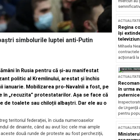
miercuri au 
semnificati
ACTUALITAT
Regina co
își extind
televiziun
aștri simbolurile luptei anti-Putin
Mihaela Nea
contractele 
acționară la
Sursă foto: Shutte
tămâni în Rusia pentru că și-au manifestat
ACTUALITAT
nt politic al Kremlinului, arestat și închis
Recomandă
nii ianuarie. Mobilizarea pro-Navalnîi a fost, pe
în urma av
e în „recuzita” protestatarilor. Așa se face că
puternice
Inspectoratu
 de toalete sau chiloții albaștri. Dar ele au o
de Urgență 
pentru popula
ntreg teritoriul federației, în ciuda numeroaselor
ndul de dinainte, când au avut loc cele mai ample
ACTUALITAT
e aceste două runde de proteste au fost percheziții,
Ministerul