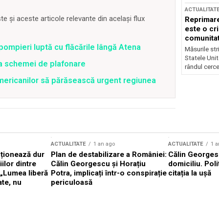
ACTUALITAT
 și aceste articole relevante din același flux
Reprimare
este o cri
comunitate
pompieri luptă cu flăcările lângă Atena
Măsurile stri
Statele Unit
ea schemei de plafonare
rândul cerce
mericanilor să părăsească urgent regiunea
ACTUALITATE
1 an ago
ACTUALITATE
1 a
cționează dur
Plan de destabilizare a României:
Călin Georgesc
ilor dintre
Călin Georgescu și Horațiu
domiciliu. Poli
 „Lumea liberă
Potra, implicați într-o conspirație
citația la ușă
ate, nu
periculoasă