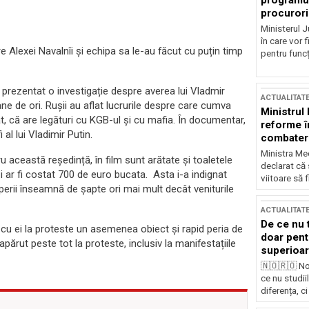
programul
procurori
Ministerul Ju
în care vor f
re Alexei Navalnîi și echipa sa le-au făcut cu puțin timp
pentru funcți
prezentat o investigație despre averea lui Vladmir
ACTUALITAT
ne de ori. Rușii au aflat lucrurile despre care cumva
Ministrul
, că are legături cu KGB-ul și cu mafia. În documentar,
reforme î
al lui Vladimir Putin.
combaterea
Ministra Med
 această reședință, în film sunt arătate și toaletele
declarat că
te și ar fi costat 700 de euro bucata. Asta i-a indignat
viitoare să 
erii înseamnă de șapte ori mai mult decât veniturile
ACTUALITAT
De ce nu 
 cu ei la proteste un asemenea obiect și rapid peria de
doar pentr
apărut peste tot la proteste, inclusiv la manifestațiile
superioar
🇳🇴🇷🇴 No
ce nu studii
diferența, ci