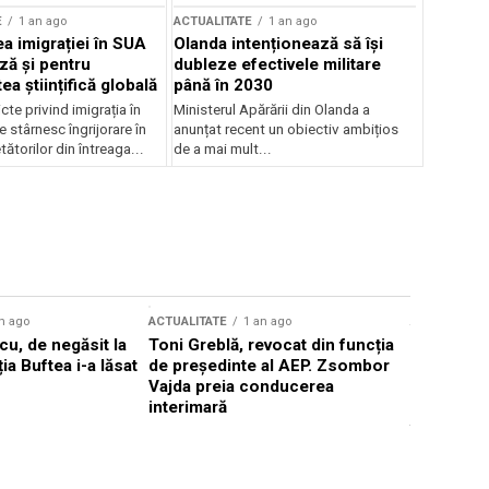
E
1 an ago
ACTUALITATE
1 an ago
a imigrației în SUA
Olanda intenționează să își
ză și pentru
dubleze efectivele militare
a științifică globală
până în 2030
cte privind imigrația în
Ministerul Apărării din Olanda a
e stârnesc îngrijorare în
anunțat recent un obiectiv ambițios
tătorilor din întreaga...
de a mai mult...
n ago
ACTUALITATE
1 an ago
ACTUALITATE
u, de negăsit la
Toni Greblă, revocat din funcția
Ilie Boloj
ția Buftea i-a lăsat
de președinte al AEP. Zsombor
alegerilor
Vajda preia conducerea
constituți
interimară
concentră
viitoarelo