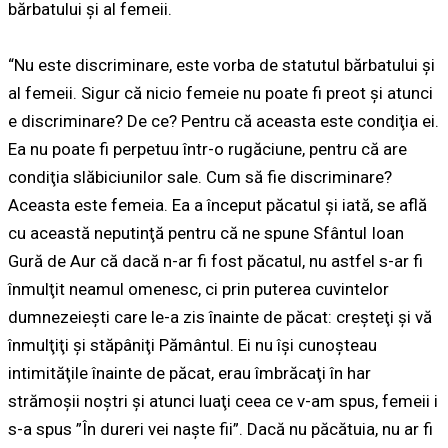
bărbatului şi al femeii.
“Nu este discriminare, este vorba de statutul bărbatului şi
al femeii. Sigur că nicio femeie nu poate fi preot şi atunci
e discriminare? De ce? Pentru că aceasta este condiţia ei.
Ea nu poate fi perpetuu într-o rugăciune, pentru că are
condiţia slăbiciunilor sale. Cum să fie discriminare?
Aceasta este femeia. Ea a început păcatul şi iată, se află
cu această neputinţă pentru că ne spune Sfântul Ioan
Gură de Aur că dacă n-ar fi fost păcatul, nu astfel s-ar fi
înmulţit neamul omenesc, ci prin puterea cuvintelor
dumnezeieşti care le-a zis înainte de păcat: creşteţi şi vă
înmulţiţi şi stăpâniţi Pământul. Ei nu îşi cunoşteau
intimităţile înainte de păcat, erau îmbrăcaţi în har
strămoşii noştri şi atunci luaţi ceea ce v-am spus, femeii i
s-a spus ”În dureri vei naşte fii”. Dacă nu păcătuia, nu ar fi