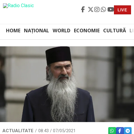
LIVE
HOME
NAȚIONAL
WORLD
ECONOMIE
CULTURĂ
L
ACTUALITATE
08:43 / 07/05/2021
WHATSAPP
FACEBO
TEL