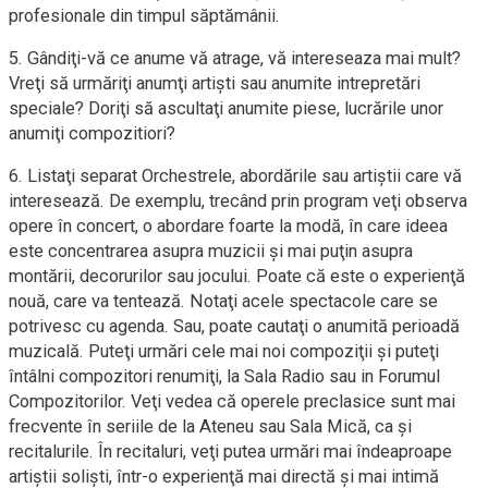
profesionale din timpul săptămânii.
5. Gândiţi-vă ce anume vă atrage, vă intereseaza mai mult?
Vreţi să urmăriţi anumţi artişti sau anumite intrepretări
speciale? Doriţi să ascultaţi anumite piese, lucrările unor
anumiţi compozitiori?
6. Listaţi separat Orchestrele, abordările sau artiştii care vă
interesează. De exemplu, trecând prin program veţi observa
opere în concert, o abordare foarte la modă, în care ideea
este concentrarea asupra muzicii şi mai puţin asupra
montării, decorurilor sau jocului. Poate că este o experienţă
nouă, care va tentează. Notaţi acele spectacole care se
potrivesc cu agenda. Sau, poate cautaţi o anumită perioadă
muzicală. Puteţi urmări cele mai noi compoziţii şi puteţi
întâlni compozitori renumiţi, la Sala Radio sau in Forumul
Compozitorilor. Veţi vedea că operele preclasice sunt mai
frecvente în seriile de la Ateneu sau Sala Mică, ca şi
recitalurile. În recitaluri, veţi putea urmări mai îndeaproape
artiştii solişti, într-o experienţă mai directă şi mai intimă