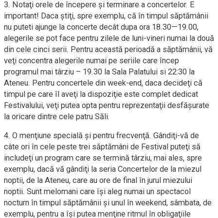
3. Notaţi orele de începere şi terminare a concertelor. E
important! Daca ştiţi, spre exemplu, că în timpul săptămânii
nu puteti ajunge la concerte decât dupa ora 18.30—19.00,
alegerile se pot face pentru zilele de luni-vineri numai la două
din cele cinci serii. Pentru această perioadă a săptămânii, vă
veţi concentra alegerile numai pe seriile care încep
programul mai târziu – 19.30 la Sala Palatului si 22:30 la
Ateneu. Pentru concertele din week-end, daca decideţi că
timpul pe care îl aveţi la dispoziţie este complet dedicat
Festivalului, veţi putea opta pentru reprezentaţii desfăşurate
la oricare dintre cele patru Săli.
4. O menţiune specială şi pentru frecvenţă. Gândiţi-vă de
câte ori în cele peste trei săptămâni de Festival puteţi să
includeţi un program care se termină târziu, mai ales, spre
exemplu, dacă vă gândiţi la seria Concertelor de la miezul
noptii, de la Ateneu, care au ore de final în jurul miezului
noptii. Sunt melomani care îşi aleg numai un spectacol
nocturn în timpul săptămânii şi unul în weekend, sâmbata, de
exemplu, pentru a îşi putea menţine ritmul în obligaţiile