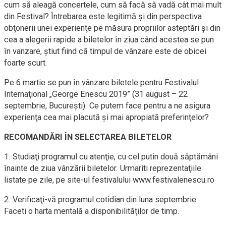
cum să aleagă concertele, cum să facă să vadă cât mai mult
din Festival? Întrebarea este legitimă şi din perspectiva
obţonerii unei experienţe pe măsura propriilor asteptări şi din
cea a alegerii rapide a biletelor în ziua când acestea se pun
în vanzare, ştiut fiind că timpul de vânzare este de obicei
foarte scurt.
Pe 6 martie se pun în vânzare biletele pentru Festivalul
Internaţional „George Enescu 2019” (31 august – 22
septembrie, Bucureşti). Ce putem face pentru a ne asigura
experienţa cea mai placută şi mai apropiată preferinţelor?
RECOMANDĂRI ÎN SELECTAREA BILETELOR
1. Studiaţi programul cu atenţie, cu cel putin două săptămâni
înainte de ziua vânzării biletelor. Urmariti reprezentaţiile
listate pe zile, pe site-ul festivalului www.festivalenescu.ro
2. Verificaţi-vă programul cotidian din luna septembrie.
Faceti o harta mentală a disponibilităţilor de timp.