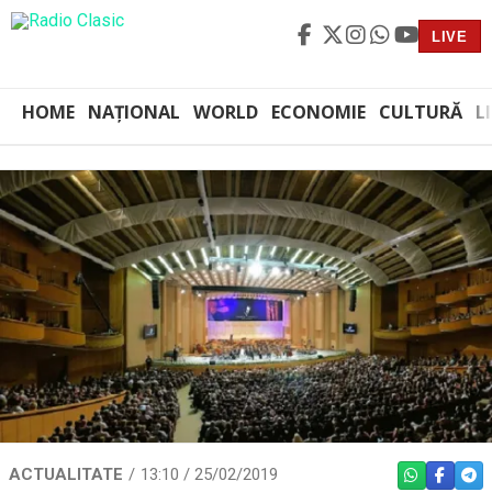
LIVE
HOME
NAȚIONAL
WORLD
ECONOMIE
CULTURĂ
L
ACTUALITATE
13:10 / 25/02/2019
WHATSAPP
FACEBO
TEL