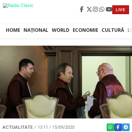
LIVE
HOME
NAȚIONAL
WORLD
ECONOMIE
CULTURĂ
L
ACTUALITATE
13:11 / 15/09/2020
WHATSAPP
FACEBO
TEL