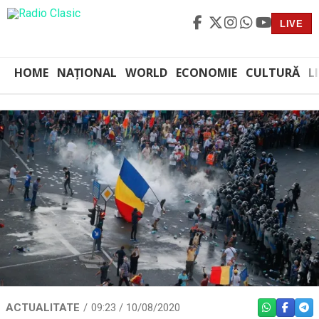
LIVE
HOME
NAȚIONAL
WORLD
ECONOMIE
CULTURĂ
L
ACTUALITATE
09:23 / 10/08/2020
WHATSAPP
FACEBO
TEL