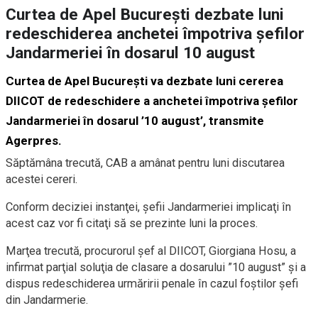
Curtea de Apel București dezbate luni
redeschiderea anchetei împotriva șefilor
Jandarmeriei în dosarul 10 august
Curtea de Apel Bucureşti va dezbate luni cererea
DIICOT de redeschidere a anchetei împotriva şefilor
Jandarmeriei în dosarul ’10 august’, transmite
Agerpres.
Săptămâna trecută, CAB a amânat pentru luni discutarea
acestei cereri.
Conform deciziei instanţei, şefii Jandarmeriei implicaţi în
acest caz vor fi citaţi să se prezinte luni la proces.
Marţea trecută, procurorul şef al DIICOT, Giorgiana Hosu, a
infirmat parţial soluţia de clasare a dosarului ”10 august” şi a
dispus redeschiderea urmăririi penale în cazul foştilor şefi
din Jandarmerie.