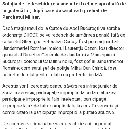
Soluţia de redeschidere a anchetei trebuie aprobată de
un judecător, după care dosarul va fi preluat de
Parchetul Militar.
Dacă magistratul de la Curtea de Apel Bucureşti va aproba
ordonanţa DIICOT, se va redeschide urmărirea penală faţă de
colonelul Gheorghe Sebastian Cucoş, fost prim adjunct al
Jandarmeriei Române; maiorul Laurenţiu Cazan, fost director
general al Direcţiei Generale de Jandarmi a Municipiului
Bucureşti; colonelul Cătălin Sindile, fost şef al Jandarmeriei
Române; comisarul şef de poliţie Mihai Dan Chirică, fost
secretar de stat pentru relaţia cu prefecţii din MAI.
Aceştia vor fi cercetaţi pentru săvârşirea infracţiunilor de
abuz în serviciu, participaţie improprie la purtare abuzivă,
participaţie improprie la fals intelectual, participaţie
improprie la uz de fals, complicitate la abuz în serviciu şi
complicitate la participaţie improprie la purtare abuzivă.
De asemenea, dosarul se va redeschide sub aspectul