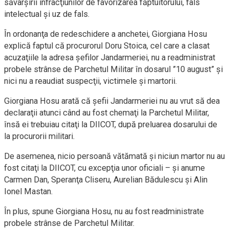
săvârşirii infracţiunilor de favorizarea făptuitorului, fals
intelectual şi uz de fals.
În ordonanţa de redeschidere a anchetei, Giorgiana Hosu
explică faptul că procurorul Doru Stoica, cel care a clasat
acuzaţiile la adresa şefilor Jandarmeriei, nu a readministrat
probele strânse de Parchetul Militar în dosarul ”10 august” şi
nici nu a reaudiat suspecţii, victimele şi martorii.
Giorgiana Hosu arată că şefii Jandarmeriei nu au vrut să dea
declaraţii atunci când au fost chemaţi la Parchetul Militar,
însă ei trebuiau citaţi la DIICOT, după preluarea dosarului de
la procurorii militari.
De asemenea, nicio persoană vătămată şi niciun martor nu au
fost citaţi la DIICOT, cu excepţia unor oficiali – şi anume
Carmen Dan, Speranţa Cliseru, Aurelian Bădulescu şi Alin
Ionel Mastan.
În plus, spune Giorgiana Hosu, nu au fost readministrate
probele strânse de Parchetul Militar.