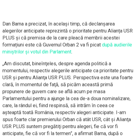
Dan Barna a precizat, în același timp, că declanșarea
alegerilor anticipate reprezintă o prioritate pentru Alianța USR
PLUS și că premisa de la care pleacă membrii acestei
formațiuni este că Guvernul Orban 2 va fi picat
după audierile
miniștrilor și votul din Parlament
.
„Am discutat, bineînţeles, despre agenda politică a
momentului, respectiv alegerile anticipate ca prioritate pentru
USR şi pentru Alianţa USR PLUS. Perspectiva este una foarte
clară, în momentul de faţă, să picăm această primă
propunere de guvern care se află acum pe masa
Parlamentului pentru a ajunge la cea de-a doua nominalizare,
care, la rândul ei, fiind respinsă, să intrăm în ceea ce
aşteaptă toată România, respectiv alegeri anticipate. I-am
spus foarte clar premierului Orban că atât USR, cât şi Alianţa
USR PLUS suntem pregătiţi pentru alegeri, fie că vor fi
anticipate, fie că vor fi la termen”, a afirmat Barna, după o