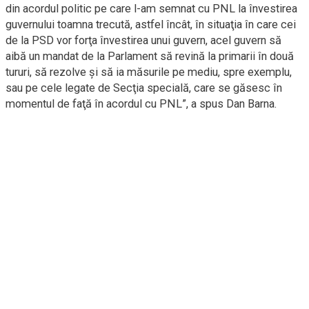
din acordul politic pe care l-am semnat cu PNL la învestirea
guvernului toamna trecută, astfel încât, în situaţia în care cei
de la PSD vor forţa învestirea unui guvern, acel guvern să
aibă un mandat de la Parlament să revină la primarii în două
tururi, să rezolve şi să ia măsurile pe mediu, spre exemplu,
sau pe cele legate de Secţia specială, care se găsesc în
momentul de faţă în acordul cu PNL”, a spus Dan Barna.