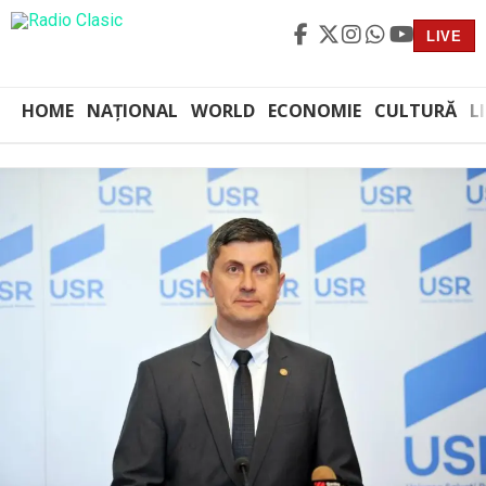
LIVE
HOME
NAȚIONAL
WORLD
ECONOMIE
CULTURĂ
L