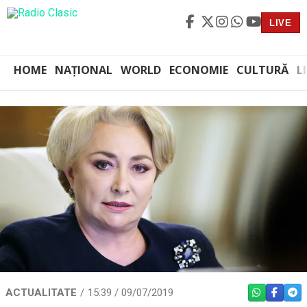
LIVE
HOME
NAȚIONAL
WORLD
ECONOMIE
CULTURĂ
L
ACTUALITATE
15:39 / 09/07/2019
WHATSAPP
FACEBO
TEL