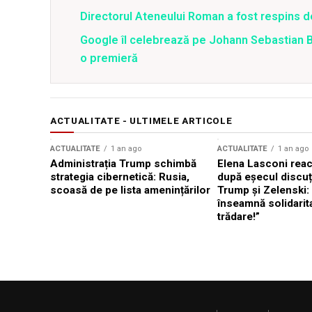
Directorul Ateneului Roman a fost respins de
Google îl celebrează pe Johann Sebastian 
o premieră
ACTUALITATE - ULTIMELE ARTICOLE
ACTUALITATE
1 an ago
ACTUALITATE
1 an ago
Administrația Trump schimbă
Elena Lasconi rea
strategia cibernetică: Rusia,
după eșecul discuți
scoasă de pe lista amenințărilor
Trump și Zelenski:
înseamnă solidarit
trădare!”