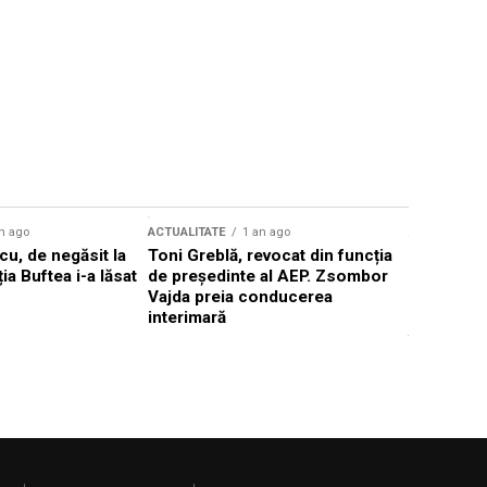
n ago
ACTUALITATE
1 an ago
ACTUALITATE
u, de negăsit la
Toni Greblă, revocat din funcția
Ilie Boloj
ția Buftea i-a lăsat
de președinte al AEP. Zsombor
alegerilor
Vajda preia conducerea
constituți
interimară
concentră
viitoarelo