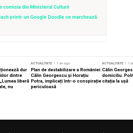
 comisia din Ministerul Culturii
Bach printr-un Google Doodle ce marchează
ACTUALITATE
1 an ago
ACTUALITATE
1 a
cționează dur
Plan de destabilizare a României:
Călin Georgesc
ilor dintre
Călin Georgescu și Horațiu
domiciliu. Poli
 „Lumea liberă
Potra, implicați într-o conspirație
citația la ușă
ate, nu
periculoasă