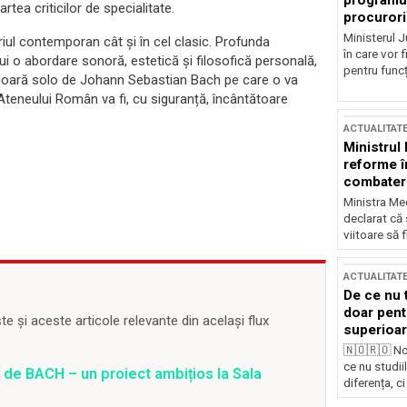
programul
tea criticilor de specialitate.
procurori
Ministerul Ju
iul contemporan cât și în cel clasic. Profunda
în care vor f
i o abordare sonoră, estetică și filosofică personală,
pentru funcți
u vioară solo de Johann Sebastian Bach pe care o va
 Ateneului Român va fi, cu siguranță, încântătoare
ACTUALITAT
Ministrul
reforme î
combaterea
Ministra Med
declarat că
viitoare să 
ACTUALITAT
De ce nu 
doar pentr
 și aceste articole relevante din același flux
superioar
🇳🇴🇷🇴 No
ce nu studii
 de BACH – un proiect ambițios la Sala
diferența, ci