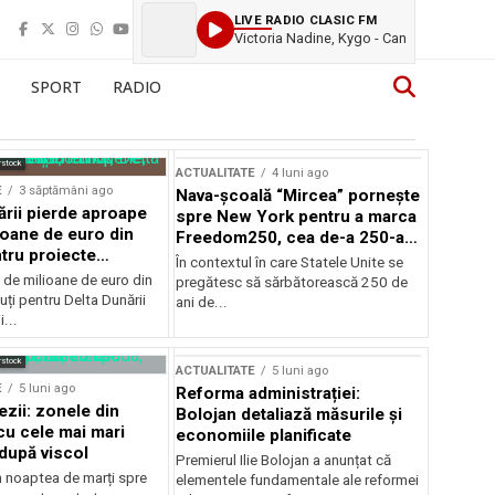
LIVE RADIO CLASIC FM
Victoria Nadine, Kygo - Can
SPORT
RADIO
rstock
ACTUALITATE
4 luni ago
E
3 săptămâni ago
Nava-școală “Mircea” pornește
ării pierde aproape
spre New York pentru a marca
ioane de euro din
Freedom250, cea de-a 250-a
tru proiecte
aniversare a Statelor Unite
În contextul în care Statele Unite se
de milioane de euro din
pregătesc să sărbătorească 250 de
ți pentru Delta Dunării
ani de...
...
rstock
ACTUALITATE
5 luni ago
E
5 luni ago
Reforma administrației:
ezii: zonele din
Bolojan detaliază măsurile și
u cele mai mari
economiile planificate
după viscol
Premierul Ilie Bolojan a anunțat că
n noaptea de marți spre
elementele fundamentale ale reformei