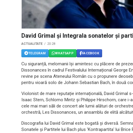
David Grimal și Integrala sonatelor și part
ACTUALITATE
20:28
TELEGRAM
WHATSAPP
FACEBOOK
Cu siguranță, melomanii își amintesc cu plăcere de prezenț
Dissonances în cadrul Festivalului Internațional George Ene
revine pe scena Ateneului Român cu o propunere deosebit 
pentru vioară solo de Johann Sebastian Bach, în două co
Violonist de mare reputație internațională, David Grimal s-
Isaac Stern, Schlomo Mintz și Philippe Hirschorn, care i-
cele mai mari săli de concert ale lumii alături de orchestre
orchestră, Les Dissonances, un ansamblu de elită alcătuit, 
Discografia lui David Grimal este bogată și diversă. Semna
Sonatele și Partitele lui Bach plus 'Kontrapartita' lui Brice 