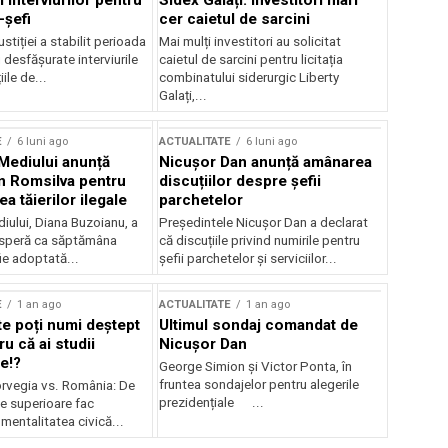
 interviurilor pentru
Sidex Galați: Investitori mari
-șefi
cer caietul de sarcini
stiției a stabilit perioada
Mai mulți investitori au solicitat
i desfășurate interviurile
caietul de sarcini pentru licitația
ile de...
combinatului siderurgic Liberty
Galați,...
E
6 luni ago
ACTUALITATE
6 luni ago
 Mediului anunță
Nicușor Dan anunță amânarea
n Romsilva pentru
discuțiilor despre șefii
 tăierilor ilegale
parchetelor
iului, Diana Buzoianu, a
Președintele Nicușor Dan a declarat
 speră ca săptămâna
că discuțiile privind numirile pentru
fie adoptată...
șefii parchetelor și serviciilor...
E
1 an ago
ACTUALITATE
1 an ago
te poți numi deștept
Ultimul sondaj comandat de
u că ai studii
Nicușor Dan
e!?
George Simion și Victor Ponta, în
fruntea sondajelor pentru alegerile
rvegia vs. România: De
prezidențiale ...
le superioare fac
 mentalitatea civică...