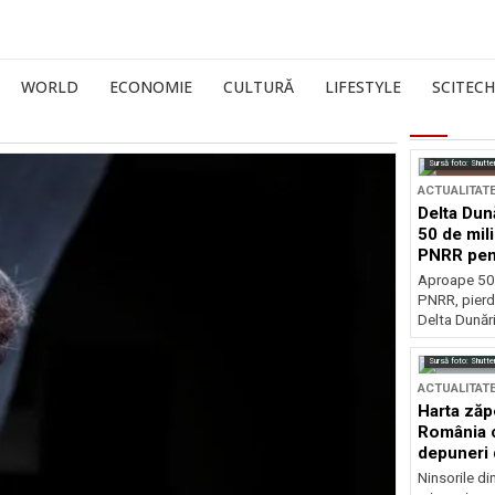
WORLD
ECONOMIE
CULTURĂ
LIFESTYLE
SCITECH
Sursă foto: Shutte
ACTUALITAT
Delta Dun
50 de mil
PNRR pen
esențiale
Aproape 50 
PNRR, pierdu
Delta Dunării
Sursă foto: Shutte
ACTUALITAT
Harta zăp
România c
depuneri 
Ninsorile di