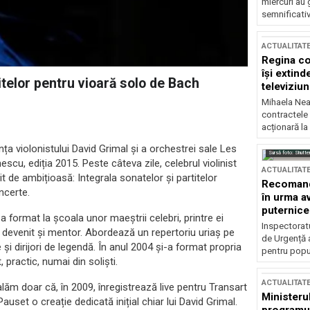
miercuri au 
semnificati
ACTUALITAT
Regina co
își extind
itelor pentru vioară solo de Bach
televiziun
Mihaela Nea
contractele 
acționară la
a violonistului David Grimal și a orchestrei sale Les
Sursă foto: Shutte
scu, ediția 2015. Peste câteva zile, celebrul violinist
ACTUALITAT
de ambițioasă: Integrala sonatelor și partitelor
Recomandă
ncerte.
în urma av
puternice
a format la școala unor maeștrii celebri, printre ei
Inspectoratu
a devenit și mentor. Abordează un repertoriu uriaș pe
de Urgență 
 și dirijori de legendă. În anul 2004 și-a format propria
pentru popula
practic, numai din soliști.
ACTUALITAT
lăm doar că, în 2009, înregistrează live pentru Transart
Ministerul
Pauset o creație dedicată inițial chiar lui David Grimal.